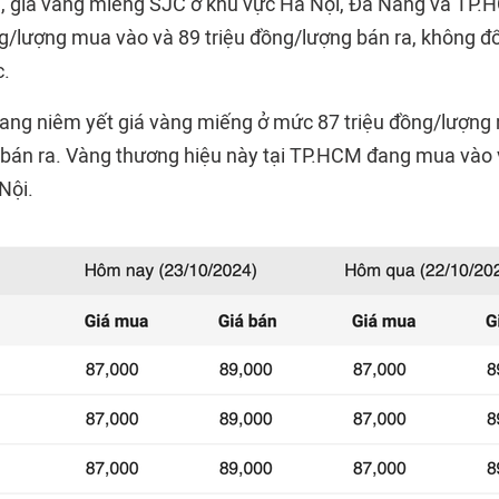
, giá vàng miếng SJC ở khu vực Hà Nội, Đà Nẵng và TP.
g/lượng mua vào và 89 triệu đồng/lượng bán ra, không đổi
c.
đang niêm yết giá vàng miếng ở mức 87 triệu đồng/lượng
 bán ra. Vàng thương hiệu này tại TP.HCM đang mua vào 
Nội.