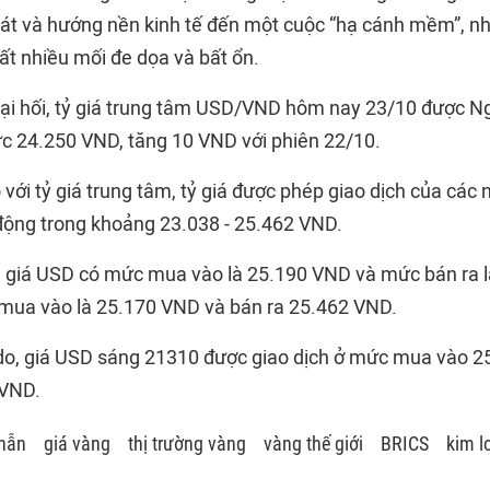
át và hướng nền kinh tế đến một cuộc “hạ cánh mềm”, nh
rất nhiều mối đe dọa và bất ổn.
oại hối, tỷ giá trung tâm USD/VND hôm nay 23/10 được 
 24.250 VND, tăng 10 VND với phiên 22/10.
 với tỷ giá trung tâm, tỷ giá được phép giao dịch của các
ộng trong khoảng 23.038 - 25.462 VND.
 giá USD có mức mua vào là 25.190 VND và mức bán ra 
mua vào là 25.170 VND và bán ra 25.462 VND.
ự do, giá USD sáng 21310 được giao dịch ở mức mua vào 
 VND.
hẫn
giá vàng
thị trường vàng
vàng thế giới
BRICS
kim l