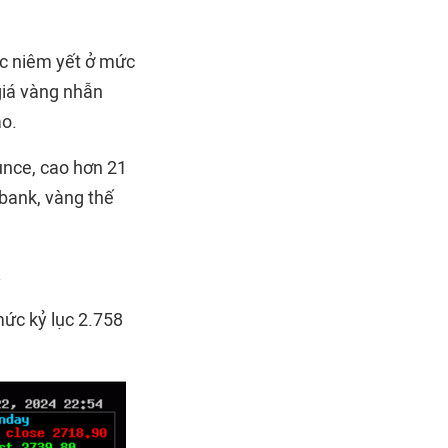
c niêm yết ở mức
giá vàng nhẫn
ào.
unce, cao hơn 21
mbank, vàng thế
.
mức kỷ lục 2.758