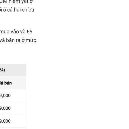
HCM niêm yết ở
 ở cả hai chiều
 mua vào và 89
và bán ra ở mức