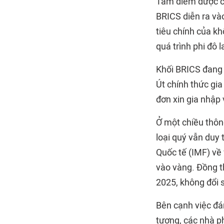
Tâm điểm được cá
BRICS diễn ra và
tiêu chính của k
quá trình phi đô 
Khối BRICS đang 
Út chính thức gi
đơn xin gia nhập
Ở một chiều thông
loại quý vẫn duy 
Quốc tế (IMF) về 
vào vàng. Đồng th
2025, không đổi 
Bên cạnh việc đá
tượng, các nhà p