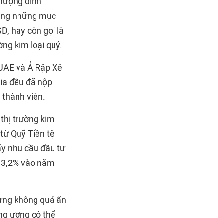
Thượng đỉnh
rong những mục
D, hay còn gọi là
ờng kim loại quý.
 UAE và Ả Rập Xê
sia đều đã nộp
 thành viên.
 thị trường kim
 từ Quỹ Tiền tệ
đẩy nhu cầu đầu tư
t 3,2% vào năm
hưng không quá ấn
ng ương có thể