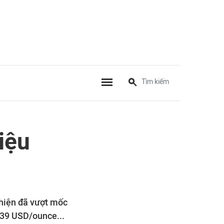
iệu
 hiện đã vượt mốc
.739 USD/ounce...