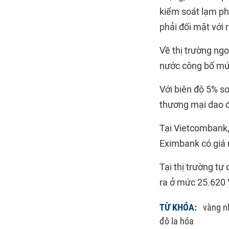
kiểm soát lạm ph
phải đối mặt với 
Về thị trường ng
nước công bố mức
Với biên độ 5% so
thương mại dao đ
Tại Vietcombank,
Eximbank có giá 
Tại thị trường t
ra ở mức 25.620
TỪ KHÓA:
vàng n
đô la hóa