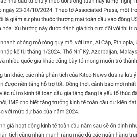
c nhà đầu tư chú ý theo dõi trong tuần này là Hội nghị 
o ngày 23-24/10/2024. Theo tờ Associated Press, một t
hối là giảm sự phụ thuộc thương mại toàn cầu vào đồng US
la hóa. Xu hướng này được đánh giá tích cực đối với thị trư
nhanh chóng mở rộng quy mô, với Iran, Ai Cập, Ethiopia,
a nhập kể từ tháng 1/2024. Thổ Nhĩ Kỳ, Azerbaijan, Malay
 và nhiều quốc gia khác cũng bày tỏ mong muốn trở thành
 tin khác, các nhà phân tích của Kitco News đưa ra lưu ý
trì được nền tảng hỗ trợ tốt. Đồng thời, cảnh báo mới nhất
việc rủi ro kinh tế toàn cầu gia tăng đang là yếu tố thúc 
ời, IMF cho biết tăng trưởng kinh tế toàn cầu dự kiến đạ
so với mức dự báo của năm 2024.
nh giá hoạt động kinh tế toàn cầu năm sau sẽ ổn định n
hân tích cũng nhấn mạnh rằng mặc dù các ngân hàng tru