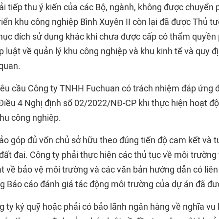
ải tiếp thu ý kiến của các Bộ, ngành, không được chuyển 
riển khu công nghiệp Bình Xuyên II còn lại đã được Thủ t
ục đích sử dụng khác khi chưa được cấp có thẩm quyền 
 luật về quản lý khu công nghiệp và khu kinh tế và quy đ
 quan.
yêu cầu Công ty TNHH Fuchuan có trách nhiệm đáp ứng đ
i Điều 4 Nghị định số 02/2022/NĐ-CP khi thực hiện hoạt đ
khu công nghiệp.
ảo góp đủ vốn chủ sở hữu theo đúng tiến độ cam kết và t
đất đai. Công ty phải thực hiện các thủ tục về môi trườn
ật về bảo vệ môi trường và các văn bản hướng dẫn có liên
ng Báo cáo đánh giá tác động môi trường của dự án đã đư
g ty ký quỹ hoặc phải có bảo lãnh ngân hàng về nghĩa vụ