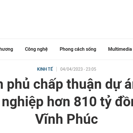
thương
Công nghệ
Phong cách sống
Multimedia
04/04/2023 - 23:05
KINH TẾ
h phủ chấp thuận dự á
nghiệp hơn 810 tỷ đồ
Vĩnh Phúc