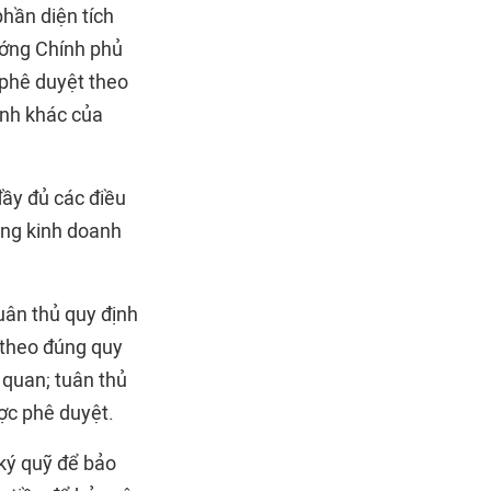
phần diện tích
ướng Chính phủ
phê duyệt theo
ịnh khác của
ầy đủ các điều
ộng kinh doanh
uân thủ quy định
g theo đúng quy
 quan; tuân thủ
ợc phê duyệt.
 ký quỹ để bảo