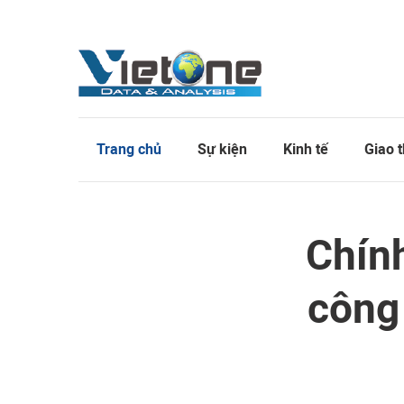
Trang chủ
Sự kiện
Kinh tế
Giao 
Chín
công 