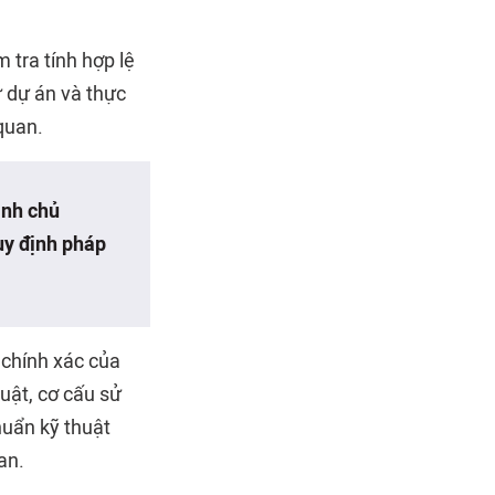
 tra tính hợp lệ
 dự án và thực
quan.
ịnh chủ
uy định pháp
 chính xác của
luật, cơ cấu sử
huẩn kỹ thuật
an.