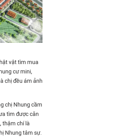
chật vật tìm mua
chung cư mini,
và chị đều ám ảnh
ồng chị Nhung cầm
hưa tìm được căn
, thậm chí là
chị Nhung tâm sự.