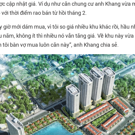
c cập nhật giá. Ví dụ như căn chung cư anh Khang vừa 
 với thời điểm rao bán từ hồi tháng 2.
y giờ mới dám mua, vì tôi so giá nhiều khu khác rồi, hầu
u năm, không ít thì nhiều nó vẫn tăng giá. Về khu này vừ
nên tôi bàn vợ mua luôn căn này”, anh Khang chia sẻ.