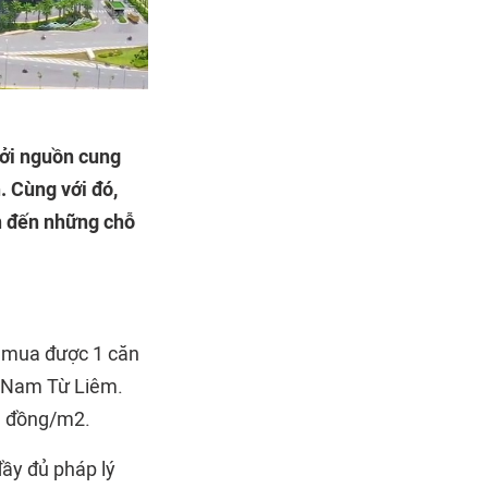
bởi nguồn cung
. Cùng với đó,
n đến những chỗ
t mua được 1 căn
n Nam Từ Liêm.
ệu đồng/m2.
đầy đủ pháp lý