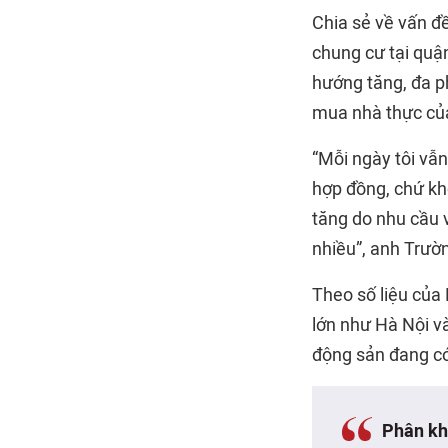
Chia sẻ về vấn đ
chung cư tại quậ
hướng tăng, đa p
mua nhà thực của
“Mỗi ngày tôi vẫn
hợp đồng, chứ khô
tăng do nhu cầu v
nhiều”, anh Trườ
Theo số liệu của
lớn như Hà Nội v
động sản đang có
Phân kh