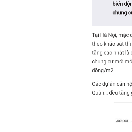
biến độn
chung c
Tại Hà Nội, mặc 
theo khảo sát thì
tăng cao nhất là
chung cư mới mở 
đồng/m2.
Các dự án căn h
Quân… đều tăng g