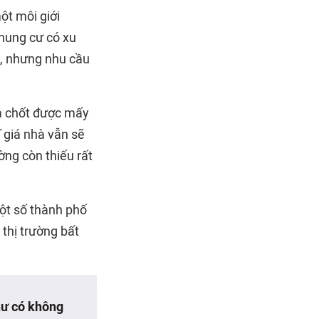
ột môi giới
chung cư có xu
g, nhưng nhu cầu
ừa chốt được mấy
 giá nhà vẫn sẽ
ờng còn thiếu rất
một số thành phố
thị trường bất
hư có không