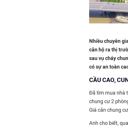
Nhiều chuyên gia
căn hộ ra thị tr
sau vụ cháy chu
có sự an toàn ca
CẦU CAO, CUN
Đã tìm mua nhà t
chung cư 2 phòng
Giá căn chung cư 
Anh cho biết, qua