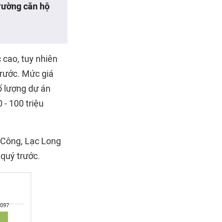
trường căn hộ
 cao, tuy nhiên
trước. Mức giá
ố lượng dự án
- 100 triệu
 Công, Lạc Long
quý trước.