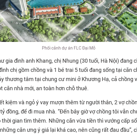
Phối cảnh dự án FLC Đại Mỗ
hư gia đình anh Khang, chị Nhung (30 tuổi, Hà Nội) đang 
đình chị gồm chồng và 1 bé trai 5 tuổi đang sống tại căn 
y thương tâm tại chung cư mini ở Khương Hạ, cả chồng 
 căn nhà mới, an toàn hơn chỗ thuê.
iết kiệm và ngỏ ý vay mượn thêm từ người thân, 2 vợ ch
 tỷ đồng, để đi mua nhà. “Đến bây giờ vợ chồng tôi vẫn c
 thời gian tìm thêm. Những căn vừa tiền thì vướng cấp sổ
những căn ưng ý giá lại khá cao, nên cũng rất đau đầu”, 