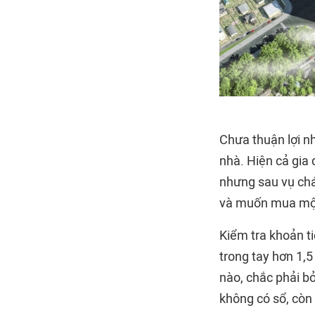
Chưa thuận lợi n
nhà. Hiện cả gia 
nhưng sau vụ chá
và muốn mua một
Kiểm tra khoản t
trong tay hơn 1,5
nào, chắc phải bỏ
không có sổ, còn 