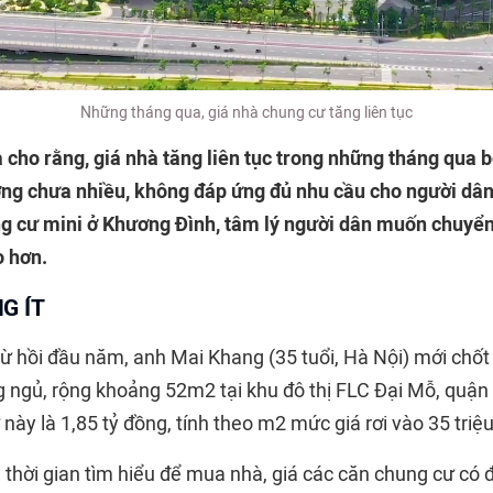
Những tháng qua, giá nhà chung cư tăng liên tục
 cho rằng, giá nhà tăng liên tục trong những tháng qua 
ường chưa nhiều, không đáp ứng đủ nhu cầu cho người dân
ng cư mini ở Khương Đình, tâm lý người dân muốn chuyể
o hơn.
G ÍT
ừ hồi đầu năm, anh Mai Khang (35 tuổi, Hà Nội) mới chố
 ngủ, rộng khoảng 52m2 tại khu đô thị FLC Đại Mỗ, quậ
này là 1,85 tỷ đồng, tính theo m2 mức giá rơi vào 35 tri
 thời gian tìm hiểu để mua nhà, giá các căn chung cư có 