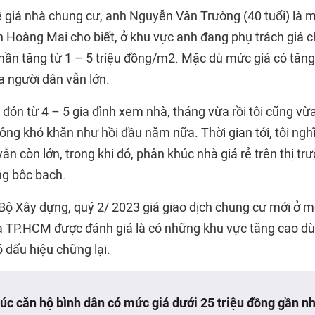
ề giá nhà chung cư, anh Nguyễn Văn Trường (40 tuổi) là m
n Hoàng Mai cho biết, ở khu vực anh đang phụ trách giá 
hần tăng từ 1 – 5 triệu đồng/m2. Mặc dù mức giá có tăn
 người dân vẫn lớn.
 đón từ 4 – 5 gia đình xem nhà, tháng vừa rồi tôi cũng v
ng khó khăn như hồi đầu năm nữa. Thời gian tới, tôi nghĩ
ẫn còn lớn, trong khi đó, phân khúc nhà giá rẻ trên thị trư
ng bộc bạch.
 Bộ Xây dựng, quý 2/ 2023 giá giao dịch chung cư mới ở 
à TP.HCM được đánh giá là có những khu vực tăng cao dù 
 dấu hiệu chững lại.
úc căn hộ bình dân có mức giá dưới 25 triệu đồng gần n