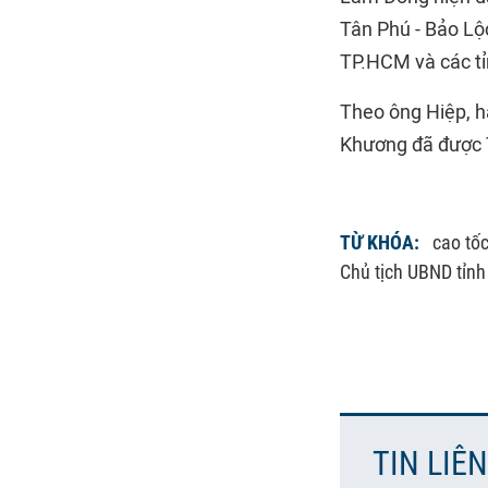
Tân Phú - Bảo Lộ
TP.HCM và các t
Theo ông Hiệp, h
Khương đã được T
TỪ KHÓA:
cao tố
Chủ tịch UBND tỉn
TIN LIÊ