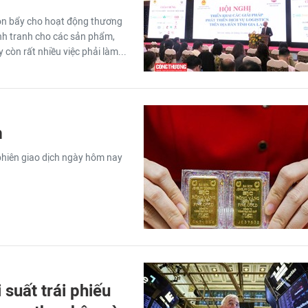
 đòn bẩy cho hoạt động thương
nh tranh cho các sản phẩm,
 còn rất nhiều việc phải làm...
m
 phiên giao dịch ngày hôm nay
i suất trái phiếu