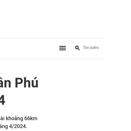
Tân Phú
4
 dài khoảng 66km
háng 4/2024.