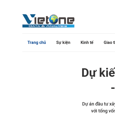
Trang chủ
Sự kiện
Kinh tế
Giao 
Dự kiế
Dự án đầu tư xâ
với tổng vố