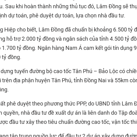
u. Sau khi hoàn thành những thủ tục đó, Lâm Đồng sẽ thự
nh dự toán, phê duyệt dự toán, lựa chọn nhà đầu tư.
g Hiệp cho biết, Lâm Đồng đã chuẩn bị khoảng 6.500 tỷ đ
g hỗ trợ 2.000 tỷ đồng và ngân sách của tỉnh 4.500 tỷ đồ
p 1.700 tỷ đồng. Ngân hàng Nam Á cam kết gói tín dụng 9
 tỷ đồng.
 dựng tuyến đường bộ cao tốc Tân Phú – Bảo Lộc có chiề
 trên địa phận huyện Tân Phú, tỉnh Đồng Nai và 55km còn 
ồng.
uất phê duyệt theo phương thức PPP, do UBND tỉnh Lâm 
 quyền, nhà đầu tư đề xuất dự án là liên danh do Tập đ
ược đầu tư xây theo tiêu chuẩn đường cao tốc, vận tốc th
ng tập trung nguồn lực để đầu tư 2 dự án xây dựng đườ