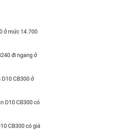
0 ở mức 14.700
B240 đi ngang ở
ằn D10 CB300 ở
vằn D10 CB300 có
D10 CB300 có giá