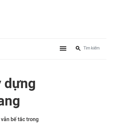
y dựng
gang
 vẫn bế tắc trong