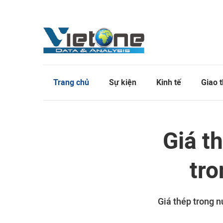
Trang chủ
Sự kiện
Kinh tế
Giao 
Giá t
tro
Giá thép trong n