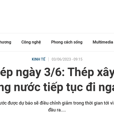
thương
Công nghệ
Phong cách sống
Multimedia
03/06/2023 - 09:15
KINH TẾ
hép ngày 3/6: Thép xâ
ng nước tiếp tục đi n
ước được dự báo sẽ điều chỉnh giảm trong thời gian tới vì
đầu ra....