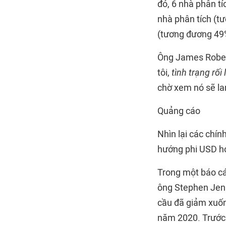
đó, 6 nhà phân tí
nhà phân tích (tư
(tương đương 49%)
Ông James Robert
tôi,
tình trạng rối 
chờ xem nó sẽ lan
Quảng cáo
Nhìn lại các chín
hướng phi USD hó
Trong một báo cá
ông Stephen Jen đ
cầu đã giảm xuố
năm 2020. Trước t