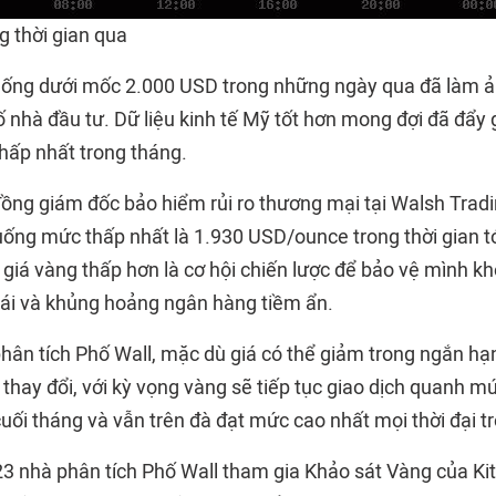
g thời gian qua
ống dưới mốc 2.000 USD trong những ngày qua đã làm 
 nhà đầu tư. Dữ liệu kinh tế Mỹ tốt hơn mong đợi đã đẩy 
hấp nhất trong tháng.
ồng giám đốc bảo hiểm rủi ro thương mại tại Walsh Tradin
uống mức thấp nhất là 1.930 USD/ounce trong thời gian tớ
 giá vàng thấp hơn là cơ hội chiến lược để bảo vệ mình k
oái và khủng hoảng ngân hàng tiềm ẩn.
hân tích Phố Wall, mặc dù giá có thể giảm trong ngắn hạ
thay đổi, với kỳ vọng vàng sẽ tiếp tục giao dịch quanh m
ối tháng và vẫn trên đà đạt mức cao nhất mọi thời đại t
23 nhà phân tích Phố Wall tham gia Khảo sát Vàng của K