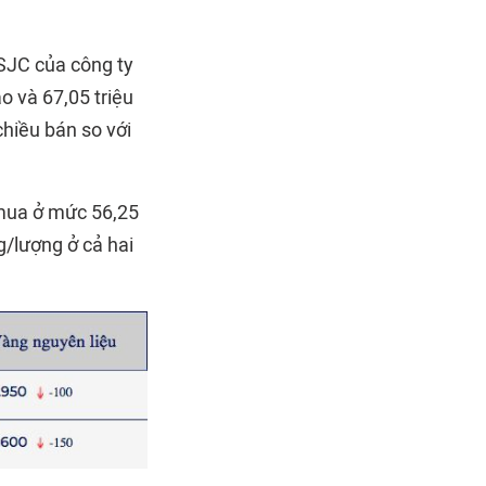
SJC của công ty
 và 67,05 triệu
hiều bán so với
 mua ở mức 56,25
g/lượng ở cả hai