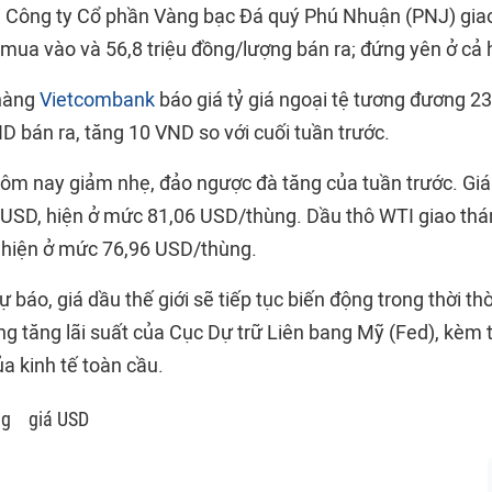
i Công ty Cổ phần Vàng bạc Đá quý Phú Nhuận (PNJ) gia
mua vào và 56,8 triệu đồng/lượng bán ra; đứng yên ở cả h
hàng
Vietcombank
báo giá tỷ giá ngoại tệ tương đương 
D bán ra, tăng 10 VND so với cuối tuần trước.
 hôm nay giảm nhẹ, đảo ngược đà tăng của tuần trước. Giá
 USD, hiện ở mức 81,06 USD/thùng. Dầu thô WTI giao thá
 hiện ở mức 76,96 USD/thùng.
 báo, giá dầu thế giới sẽ tiếp tục biến động trong thời thờ
ng tăng lãi suất của Cục Dự trữ Liên bang Mỹ (Fed), kèm t
a kinh tế toàn cầu.
ng
giá USD