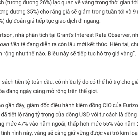
ch (tương đương 26%) lạc quan về vàng trong thời gian tới.
ơng đương 35%) cho rằng giá sẽ giảm trong tuần tới và 9 
 dự đoán giá tiếp tục giao dịch đi ngang.
son, nhà phân tích tại Grant's Interest Rate Observer, n
loạn tiền tệ
đang diễn ra còn lâu mới kết thúc. Hiện tại, ch
 rộng như thế nào. Điều này sẽ tiếp tục hỗ trợ giá vàng”.
h sách tiền tệ toàn cầu, có nhiều lý do có thể hỗ trợ cho gi
a đang ngày càng mở rộng trên thế giới.
o gần đây, giám đốc điều hành kiêm đồng CIO của Eurizo
ã tiết lộ rằng tỷ trọng của đồng USD với tư cách là đồng 
ng mức 47% vào năm ngoái, thấp hơn mức 55% vào năm 
ình hình này, vàng sẽ càng giữ vững được vai trò kim loại 