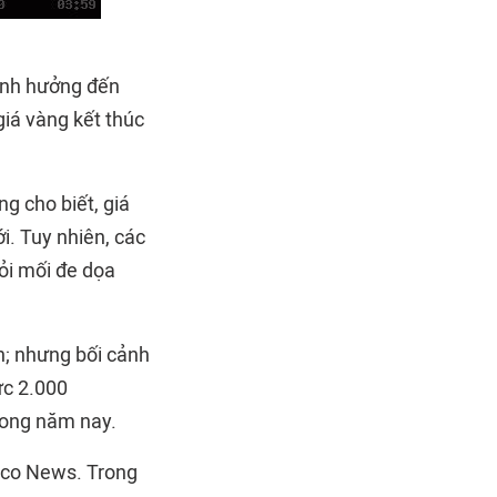
ảnh hưởng đến
giá vàng kết thúc
g cho biết, giá
i. Tuy nhiên, các
hỏi mối đe dọa
n; nhưng bối cảnh
ức 2.000
rong năm nay.
itco News. Trong