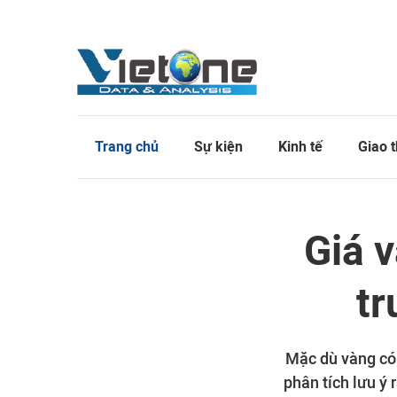
Trang chủ
Sự kiện
Kinh tế
Giao 
Giá v
tr
Mặc dù vàng có 
phân tích lưu ý 