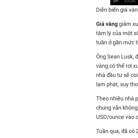
Diễn biến giá vàn
Giá vàng
giảm xu
tâm lý của một số
tuần ở gần mức t
Ông Sean Lusk, đ
vàng có thể rơi x
nhà đầu tư sẽ coi
lạm phát, suy th
Theo nhiều nhà p
chung vẫn không 
USD/ounce vào cu
Tuần qua, đã có 