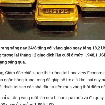
i rạng sáng nay 24/8 tăng với vàng giao ngay tăng 18,2 U
tương lai tháng 12 giao dịch lần cuối ở mức 1.948,1 US
rạng sáng qua.
ng, Giám đốc chiến lược thị trường tại Longview Economi
ủa ngân hàng trung ương đã giúp hỗ trợ giá kim loại quý n
ải thích tại sao các nhà đầu tư nên mua vàng thời điểm n
 chỉ ra rằng vàng một lần nữa bị bán quá mức và đã quay t
200 ngày ở khoảng 1.895 USD.