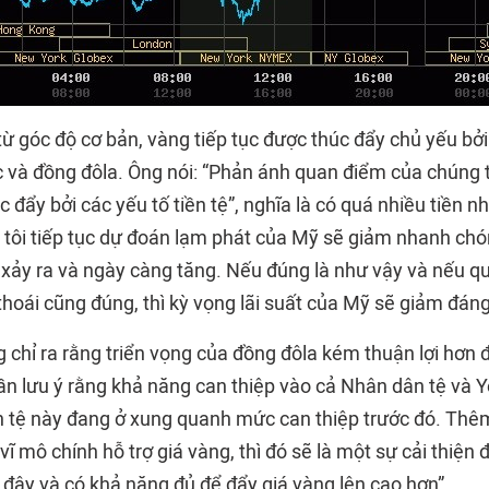
từ góc độ cơ bản, vàng tiếp tục được thúc đẩy chủ yếu bởi 
ực và đồng đôla. Ông nói: “Phản ánh quan điểm của chúng 
 đẩy bởi các yếu tố tiền tệ”, nghĩa là có quá nhiều tiền nh
 tôi tiếp tục dự đoán lạm phát của Mỹ sẽ giảm nhanh chó
 xảy ra và ngày càng tăng. Nếu đúng là như vậy và nếu 
thoái cũng đúng, thì kỳ vọng lãi suất của Mỹ sẽ giảm đáng
 chỉ ra rằng triển vọng của đồng đôla kém thuận lợi hơn 
cần lưu ý rằng khả năng can thiệp vào cả Nhân dân tệ và 
iền tệ này đang ở xung quanh mức can thiệp trước đó. Thê
 vĩ mô chính hỗ trợ giá vàng, thì đó sẽ là một sự cải thiện
đây và có khả năng đủ để đẩy giá vàng lên cao hơn”.