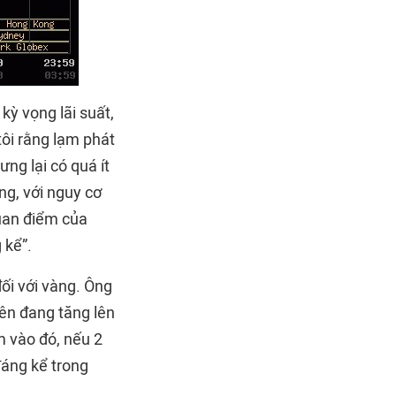
kỳ vọng lãi suất,
tôi rằng lạm phát
ưng lại có quá ít
ng, với nguy cơ
quan điểm của
 kể”.
đối với vàng. Ông
Yên đang tăng lên
m vào đó, nếu 2
 đáng kể trong