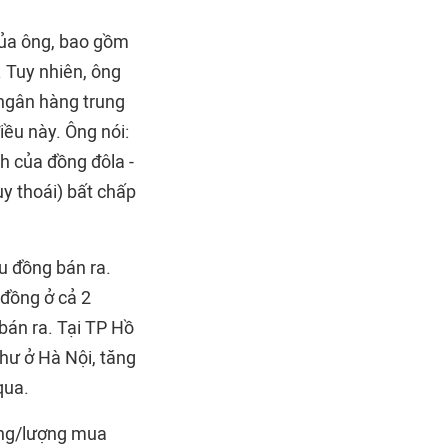
 của ông, bao gồm
 Tuy nhiên, ông
ngân hàng trung
ều này. Ông nói:
h của đồng đôla -
y thoái) bất chấp
u đồng bán ra.
đồng ở cả 2
bán ra. Tại TP Hồ
hư ở Hà Nội, tăng
qua.
ồng/lượng mua