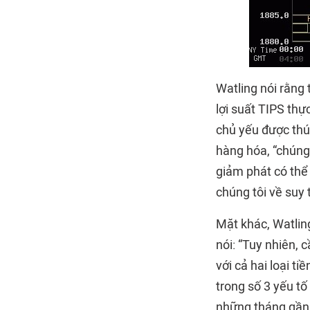
Watling nói rằng 
lợi suất TIPS th
chủ yếu được thúc
hàng hóa, “chúng
giảm phát có thể
chúng tôi về suy 
Mặt khác, Watling
nói: “Tuy nhiên, 
với cả hai loại t
trong số 3 yếu tố
những tháng gần 