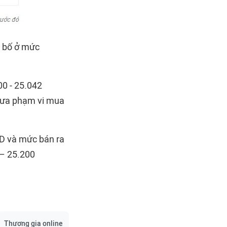
 bố ở mức
00 - 25.042
đưa phạm vi mua
ND và mức bán ra
 – 25.200
Thương gia online