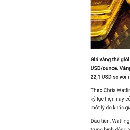
Giá vàng thế giớ
USD/ounce. Vàng 
22,1 USD so với 
Theo Chris Watli
kỷ lục hiện nay c
một lý do khác gi
Đầu tiên, Watling
trung bình động 