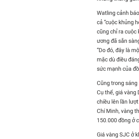
Watling cảnh báo
cả “cuộc khủng h
cũng chỉ ra cuộc
ương đã sẵn sàng
“Do đó, đây là mộ
mặc dù điều đáng 
sức mạnh của đồn
Cũng trong sáng 
Cụ thể, giá vàng 
chiều lên lần lượ
Chí Minh, vàng t
150.000 đồng ở c
Giá vàng SJC ở k