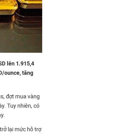
SD lên 1.915,4
D/ounce, tăng
cs, đợt mua vàng
ày. Tuy nhiên, có
ày.
rở lại mức hỗ trợ