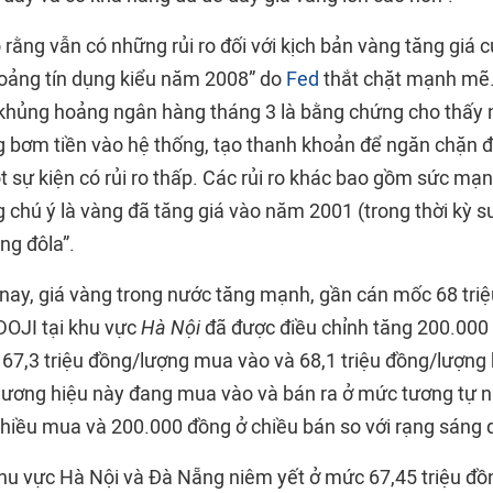
 rằng vẫn có những rủi ro đối với kịch bản vàng tăng giá
oảng tín dụng kiểu năm 2008” do
Fed
thắt chặt mạnh mẽ.
 khủng hoảng ngân hàng tháng 3 là bằng chứng cho thấy 
 bơm tiền vào hệ thống, tạo thanh khoản để ngăn chặn đi
t sự kiện có rủi ro thấp. Các rủi ro khác bao gồm sức mạn
chú ý là vàng đã tăng giá vào năm 2001 (trong thời kỳ su
g đôla”.
nay, giá vàng trong nước tăng mạnh, gần cán mốc 68 triệ
DOJI tại khu vực
Hà Nội
đã được điều chỉnh tăng 200.000 
t 67,3 triệu đồng/lượng mua vào và 68,1 triệu đồng/lượng 
hương hiệu này đang mua vào và bán ra ở mức tương tự n
hiều mua và 200.000 đồng ở chiều bán so với rạng sáng 
hu vực Hà Nội và Đà Nẵng niêm yết ở mức 67,45 triệu đ