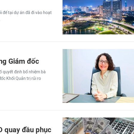
i đế tại dự án đã đi vào hoạt
.
ng Giám đốc
 quyết định bổ nhiệm bà
c Khối Quản trị rủi ro
D quay đầu phục