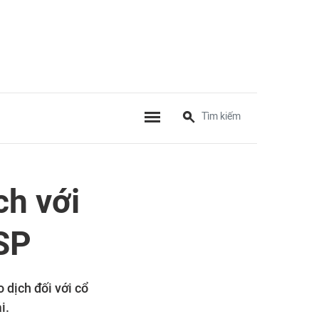
ch với
VSP
dịch đối với cổ
i.