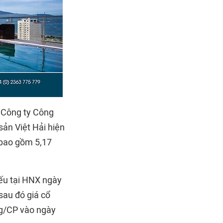
 Công ty Công
sản Việt Hải hiện
 bao gồm 5,17
iếu tại HNX ngày
au đó giá cổ
ng/CP vào ngày