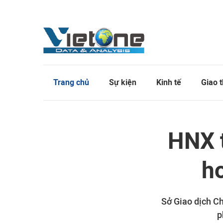
Trang chủ
Sự kiện
Kinh tế
Giao 
HNX t
hơ
Sở Giao dịch C
p