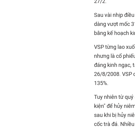
27/2.
Sau vài nhịp điều
dàng vượt mốc 31
bằng kế hoạch k
VSP từng lao xuố
nhưng là cổ phiế
đáng kinh ngạc,
26/8/2008. VSP cũ
135%.
Tuy nhiên từ quý 
kiện" để hủy niê
sau khi bị hủy ni
cốc trà đá. Nhiề