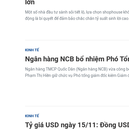
lớn
Một số nhà đầu tư sành sỏi tiết lộ, lựa chọn shophouse khố
động là bí quyết để đảm bảo chắc chắn tỷ suất sinh lời cao
KINH TẾ
Ngân hàng NCB bổ nhiệm Phó Tổ
Ngân hàng TMCP Quốc Dân (Ngân hàng NCB) vừa công bố
Phạm Thị Hiền giữ chức vụ Phó tổng giám đốc kiêm Giám đố
KINH TẾ
Tỷ giá USD ngày 15/11: Đồng US