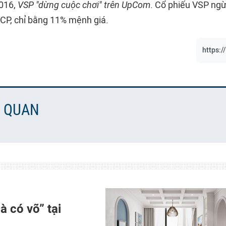
2016,
VSP "dừng cuộc chơi" trên UpCom
. Cổ phiếu VSP ngừ
CP, chỉ bằng 11% mệnh giá.
https:/
N QUAN
à có võ” tại