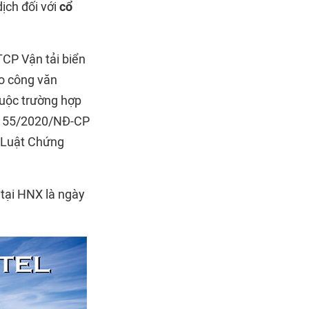
ịch đối với
cổ
TCP Vận tải biển
eo công văn
uộc trường hợp
ố 155/2020/NĐ-CP
a Luật Chứng
 tại HNX là ngày