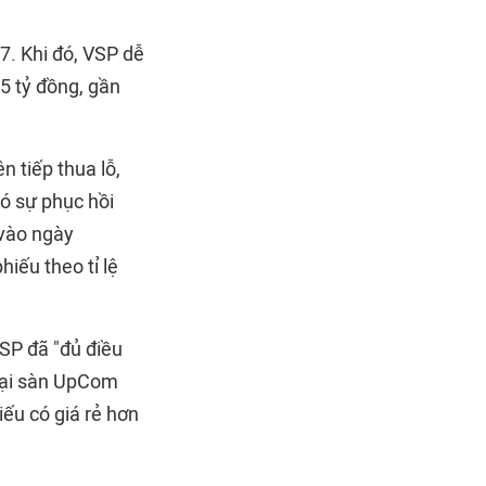
7. Khi đó, VSP dễ
5 tỷ đồng, gần
 tiếp thua lỗ,
ó sự phục hồi
vào ngày
iếu theo tỉ lệ
VSP đã "đủ điều
 tại sàn UpCom
ếu có giá rẻ hơn