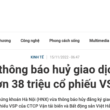
thương
Công nghệ
Phong cách sống
Multimedia
15/11/2022 - 06:47
KINH TẾ
hông báo huỷ giao dị
n 38 triệu cổ phiếu 
hứng khoán Hà Nội (HNX) vừa thông báo hủy đăng ký giao 
hiếu VSP của CTCP Vận tải biển và Bất động sản Việt Hả