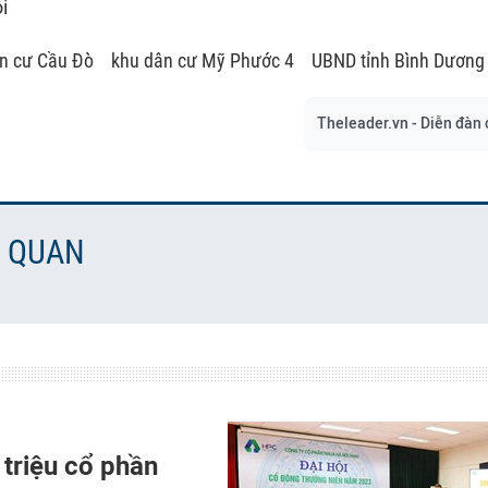
i
n cư Cầu Đò
khu dân cư Mỹ Phước 4
UBND tỉnh Bình Dương
Theleader.vn - Diễn đàn 
N QUAN
triệu cổ phần