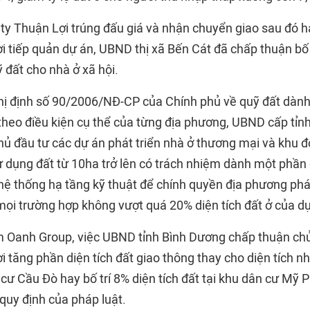
y Thuận Lợi trúng đấu giá và nhận chuyển giao sau đó h
i tiếp quản dự án, UBND thị xã Bến Cát đã chấp thuận bố 
ỹ đất cho nhà ở xã hội.
ị định số 90/2006/NĐ-CP của Chính phủ về quỹ đất dành 
 theo điều kiện cụ thể của từng địa phương, UBND cấp tỉn
hủ đầu tư các dự án phát triển nhà ở thương mại và khu đô
 dụng đất từ 10ha trở lên có trách nhiệm dành một phần d
hệ thống hạ tầng kỹ thuật để chính quyền địa phương phát
mọi trường hợp không vượt quá 20% diện tích đất ở của dự
m Oanh Group, việc UBND tỉnh Bình Dương chấp thuận ch
 tăng phần diện tích đất giao thông thay cho diện tích nh
 cư Cầu Đò hay bố trí 8% diện tích đất tại khu dân cư Mỹ
quy định của pháp luật.