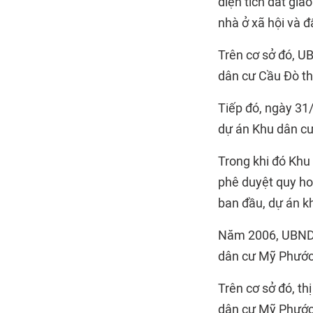
diện tích đất gia
nhà ở xã hội và đ
Trên cơ sở đó, UB
dân cư Cầu Đò th
Tiếp đó, ngày 31
dự án Khu dân cư 
Trong khi đó Khu
phê duyệt quy ho
ban đầu, dự án kh
Năm 2006, UBND t
dân cư Mỹ Phước 4
Trên cơ sở đó, th
dân cư Mỹ Phước 