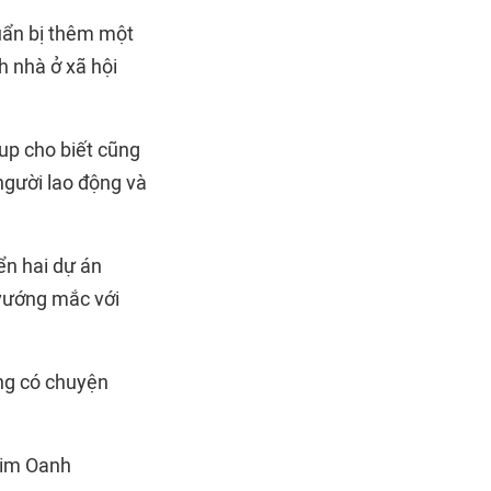
uẩn bị thêm một
h nhà ở xã hội
up cho biết cũng
người lao động và
ển hai dự án
vướng mắc với
ng có chuyện
Kim Oanh