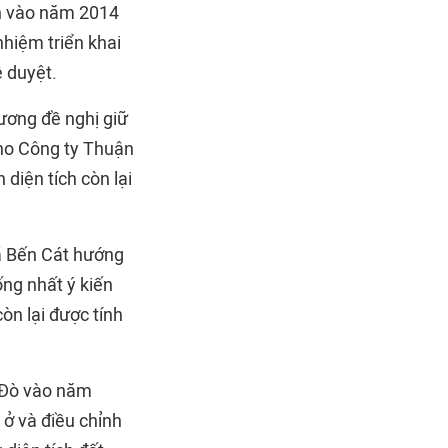
án vào năm 2014
hiệm triển khai
 duyệt.
ương đề nghị giữ
cho Công ty Thuận
 diện tích còn lại
xã Bến Cát hướng
ống nhất ý kiến
còn lại được tính
u Đò vào năm
 ở và điều chỉnh