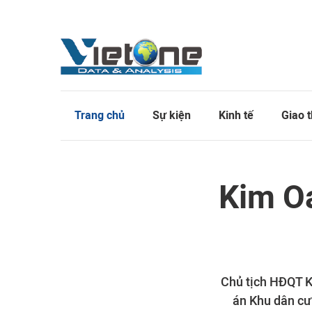
Trang chủ
Sự kiện
Kinh tế
Giao 
Kim Oa
Chủ tịch HĐQT Ki
án Khu dân cư