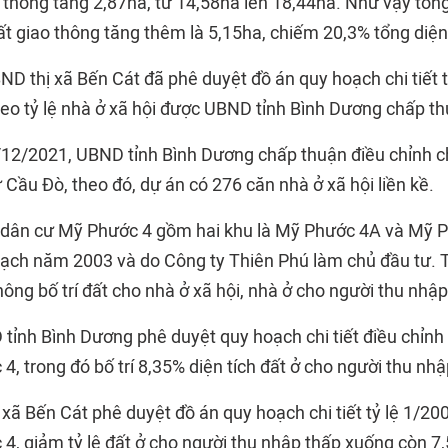
o thông tăng 2,87ha, từ 14,58ha lên 18,44ha. Như vậy tổng
ất giao thông tăng thêm là 5,15ha, chiếm 20,3% tổng diện 
ND thị xã Bến Cát đã phê duyệt đồ án quy hoạch chi tiết 
eo tỷ lệ nhà ở xã hội được UBND tỉnh Bình Dương chấp th
/12/2021, UBND tỉnh Bình Dương chấp thuận điều chỉnh c
Cầu Đò, theo đó, dự án có 276 căn nhà ở xã hội liền kề.
 dân cư Mỹ Phước 4 gồm hai khu là Mỹ Phước 4A và Mỹ 
ạch năm 2003 và do Công ty Thiên Phú làm chủ đầu tư.
ông bố trí đất cho nhà ở xã hội, nhà ở cho người thu nhập
ỉnh Bình Dương phê duyệt quy hoạch chi tiết điều chỉnh
, trong đó bố trí 8,35% diện tích đất ở cho người thu nhậ
ị xã Bến Cát phê duyệt đồ án quy hoạch chi tiết tỷ lệ 1/20
4, giảm tỷ lệ đất ở cho người thu nhập thấp xuống còn 7