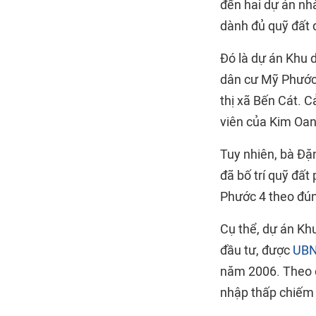
đến hai dự án nh
dành đủ quỹ đất đ
Đó là dự án Khu d
dân cư Mỹ Phước 
thị xã Bến Cát. C
viên của Kim Oan
Tuy nhiên, bà Đặ
đã bố trí quỹ đất
Phước 4 theo đú
Cụ thể, dự án K
đầu tư, được
UBN
năm 2006. Theo c
nhập thấp chiếm 