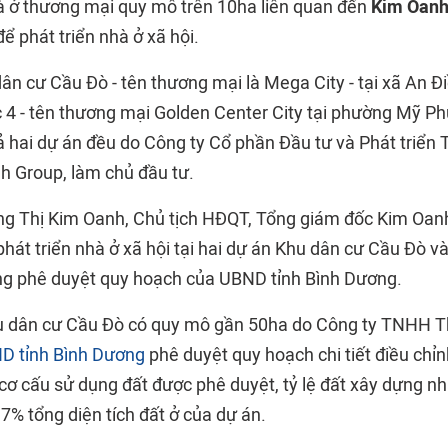
à ở thương mại quy mô trên 10ha liên quan đến
Kim Oanh
ể phát triển nhà ở xã hội.
ân cư Cầu Đò - tên thương mại là Mega City - tại xã An Đ
4 - tên thương mại Golden Center City tại phường Mỹ P
ả hai dự án đều do Công ty Cổ phần Đầu tư và Phát triển 
h Group, làm chủ đầu tư.
ng Thị Kim Oanh, Chủ tịch HĐQT, Tổng giám đốc Kim Oanh
 phát triển nhà ở xã hội tại hai dự án Khu dân cư Cầu Đò 
ng phê duyệt quy hoạch của UBND tỉnh Bình Dương.
hu dân cư Cầu Đò có quy mô gần 50ha do Công ty TNHH T
D tỉnh Bình Dương
phê duyệt quy hoạch chi tiết điều chỉ
ơ cấu sử dụng đất được phê duyệt, tỷ lệ đất xây dựng nh
7% tổng diện tích đất ở của dự án.