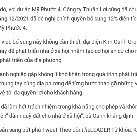
 đó, với dự án Mỹ Phước 4, Công ty Thuận Lợi cũng đã ch
háng 12/2021 đã đề nghị chính quyền bổ sung 12% diện tíc
Mỹ Phước 4.
 việc bổ sung này không cần thiết, đại diện Kim Oanh Gro
ày để phát triển nhà ở xã hội nhằm tạo cơ hội an cư cho 
phát triển của địa phương.
nh nghiệp gặp không ít khó khăn trong quá trình phát tri
chung tay cùng địa phương để từng bước tháo gỡ những 
 tối đa quyền lợi cho khách hàng.
đã làm hết trách nhiệm trong khả năng cho phép và khô
ên” dành quỹ đất cho nhà ở xã hội”, bà Oanh khẳng định.
sẵn sàng bứt phá Tweet Theo dõi
The
LEADER Từ khóa: 