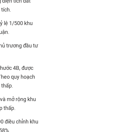
 diện tích đất
tích.
tỷ lệ 1/500 khu
uận.
hủ trương đầu tư
Phước 4B, được
 Theo quy hoạch
 thấp.
 và mở rộng khu
p thấp.
00 điều chỉnh khu
,58%.