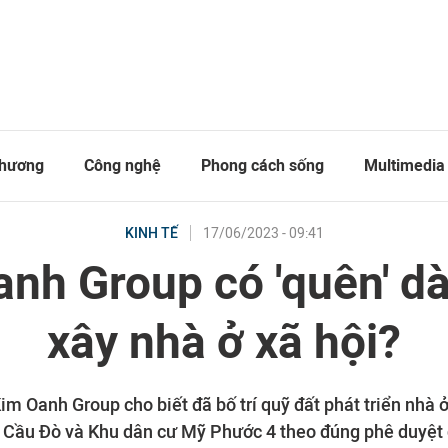
thương
Công nghệ
Phong cách sống
Multimedia
17/06/2023 - 09:41
KINH TẾ
nh Group có 'quên' d
xây nhà ở xã hội?
m Oanh Group cho biết đã bố trí quỹ đất phát triển nhà ở 
 Cầu Đò và Khu dân cư Mỹ Phước 4 theo đúng phê duyệt