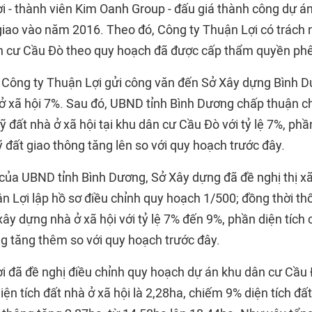
i - thành viên Kim Oanh Group - đấu giá thành công dự 
iao vào năm 2016. Theo đó, Công ty Thuận Lợi có trách n
n cư Cầu Đò theo quy hoạch đã được cấp thẩm quyền phê
Công ty Thuận Lợi gửi công văn đến Sở Xây dựng Bình D
 ở xã hội 7%. Sau đó, UBND tỉnh Bình Dương chấp thuận 
ỹ đất nhà ở xã hội tại khu dân cư Cầu Đò với tỷ lệ 7%, phần
 đất giao thông tăng lên so với quy hoạch trước đây.
 của UBND tỉnh Bình Dương, Sở Xây dựng đã đề nghị thị 
n Lợi lập hồ sơ điều chỉnh quy hoạch 1/500; đồng thời th
 xây dựng nhà ở xã hội với tỷ lệ 7% đến 9%, phần diện tích 
ng tăng thêm so với quy hoạch trước đây.
i đã đề nghị điều chỉnh quy hoạch dự án khu dân cư Cầ
iện tích đất nhà ở xã hội là 2,28ha, chiếm 9% diện tích đất