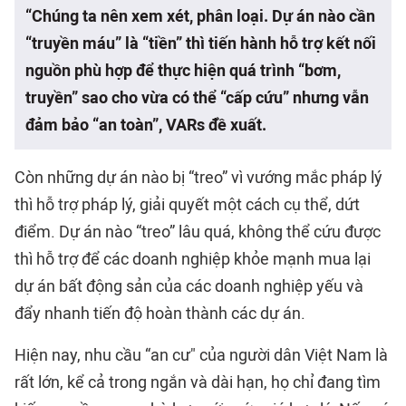
“Chúng ta nên xem xét, phân loại. Dự án nào cần
“truyền máu” là “tiền” thì tiến hành hỗ trợ kết nối
nguồn phù hợp để thực hiện quá trình “bơm,
truyền” sao cho vừa có thể “cấp cứu” nhưng vẫn
đảm bảo “an toàn”, VARs đề xuất.
Còn những dự án nào bị “treo” vì vướng mắc pháp lý
thì hỗ trợ pháp lý, giải quyết một cách cụ thể, dứt
điểm. Dự án nào “treo” lâu quá, không thể cứu được
thì hỗ trợ để các doanh nghiệp khỏe mạnh mua lại
dự án bất động sản của các doanh nghiệp yếu và
đẩy nhanh tiến độ hoàn thành các dự án.
Hiện nay, nhu cầu “an cư" của người dân Việt Nam là
rất lớn, kể cả trong ngắn và dài hạn, họ chỉ đang tìm