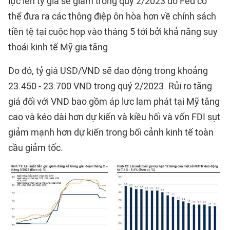
lực lên tỷ giá sẽ giảm trong quý 2/2023 do Fed có
thể đưa ra các thông điệp ôn hòa hơn về chính sách
tiền tệ tại cuộc họp vào tháng 5 tới bởi khả năng suy
thoái kinh tế Mỹ gia tăng.
Do đó, tỷ giá USD/VND sẽ dao động trong khoảng
23.450 - 23.700 VND trong quý 2/2023. Rủi ro tăng
giá đối với VND bao gồm áp lực lạm phát tại Mỹ tăng
cao và kéo dài hơn dự kiến và kiều hối và vốn FDI sụt
giảm mạnh hơn dự kiến trong bối cảnh kinh tế toàn
cầu giảm tốc.