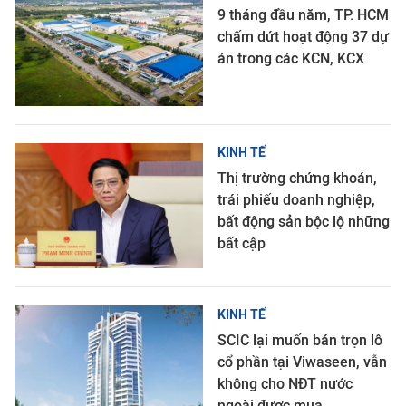
9 tháng đầu năm, TP. HCM
chấm dứt hoạt động 37 dự
án trong các KCN, KCX
KINH TẾ
Thị trường chứng khoán,
trái phiếu doanh nghiệp,
bất động sản bộc lộ những
bất cập
KINH TẾ
SCIC lại muốn bán trọn lô
cổ phần tại Viwaseen, vẫn
không cho NĐT nước
ngoài được mua