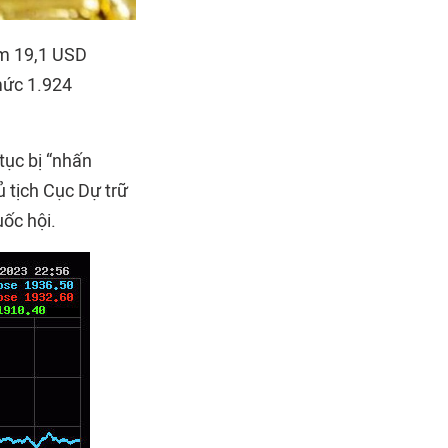
ảm 19,1 USD
mức 1.924
tục bị “nhấn
 tịch Cục Dự trữ
ốc hội.