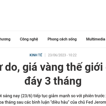
thương
Công nghệ
Phong cách sống
Multimedia
23/06/2023 - 10:22
KINH TẾ
ự do, giá vàng thế giớ
đáy 3 tháng
ới sáng nay (23/6) tiếp tục giảm mạnh so với phiên trướ
ba tháng sau các bình luận "diều hâu" của chủ Fed Jerom