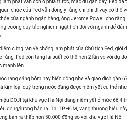
 lạm phát vẫn còn ở phía trước, mặc dù gần đây, Fed đã 
uan chức của Fed vẫn đồng ý rằng chi phí đi vay có thể v
khỏe của ngành ngân hàng, ông Jerome Powell cho rằng 
ăng cường quy tắc nghiêm ngặt hơn đối với ngành để đả
.
iểm cứng rắn về chống lạm phát của Chủ tịch Fed, giới 
 rằng, Fed còn tăng lãi suất có thể hơn 2 lần so với dự đo
c mạnh lên.
ước rạng sáng hôm nay biến động nhẹ và giao dịch gần 67
giá kim loại quý trong nước đang được niêm yết cụ thể như
hiệu DOJI tại khu vực Hà Nội đang niêm yết ở mức 66,4 t
iệu đồng/lượng bán ra. Tại TP.HCM, vàng thương hiệu n
ng bán ra thấp hơn 50.000 đồng so với khu vực Hà Nội.