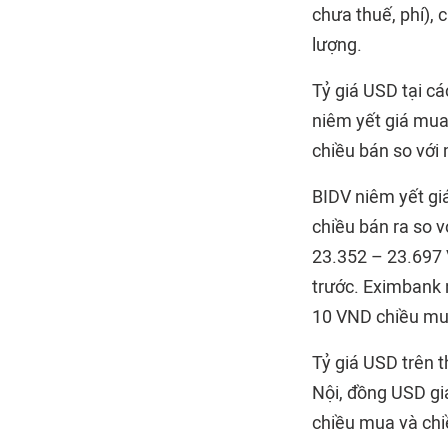
chưa thuế, phí), 
lượng.
Tỷ giá USD tại c
niêm yết giá mua
chiều bán so với
BIDV niêm yết g
chiều bán ra so 
23.352 – 23.697 
trước. Eximbank 
10 VND chiều mua
Tỷ giá USD trên t
Nội, đồng USD gi
chiều mua và chiề