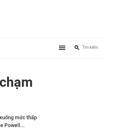
i chạm
c xuống mức thấp
e Powell...