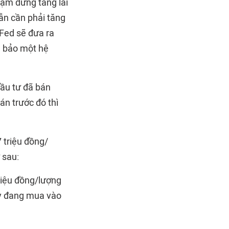
tạm dừng tăng lãi
ẫn cần phải tăng
Fed sẽ đưa ra
m bảo một hệ
đầu tư đã bán
án trước đó thì
 triệu đồng/
 sau:
riệu đồng/lượng
ày đang mua vào