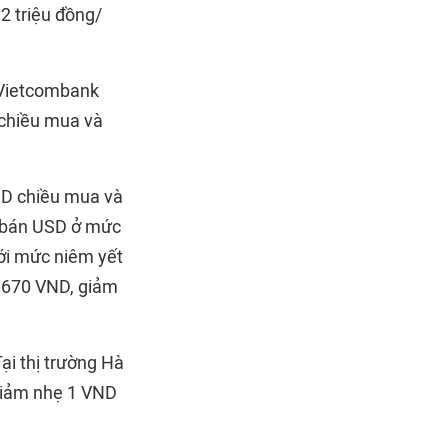
12 triệu đồng/
, Vietcombank
 chiều mua và
ND chiều mua và
- bán USD ở mức
ới mức niêm yết
3.670 VND, giảm
Tại thị trường Hà
giảm nhẹ 1 VND