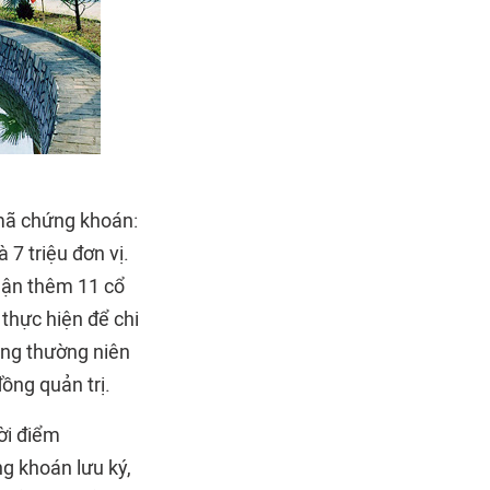
ã chứng khoán:
 7 triệu đơn vị.
hận thêm 11 cổ
thực hiện để chi
đông thường niên
ồng quản trị.
ời điểm
g khoán lưu ký,