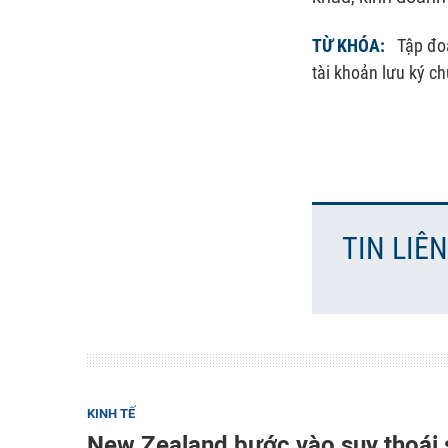
TỪ KHÓA:
Tập đo
tài khoản lưu ký c
TIN LIÊ
KINH TẾ
New Zealand bước vào suy thoái 