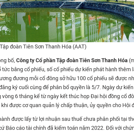
 Tập đoàn Tiên Sơn Thanh Hóa (AAT)
ông bố,
Công ty Cổ phần Tập đoàn Tiên Sơn Thanh Hóa
(m
ổ tức bằng cổ phiếu, số cổ phiếu dự kiến phát hành thêm là
, tương đương mỗi cổ đông sở hữu 100 cổ phiếu sẽ được n
đăng ký cuối cùng để phân bổ quyền là 5/7. Ngày dự kiến 
ng vòng 6 tháng kể từ ngày kết thúc họp Đại hội đồng cổ 
khi được cơ quan quản lý chấp thuận, ủy quyền cho Hội đ
ành được lấy từ lợi nhuận sau thuế chưa phân phối tại th
ứ Báo cáo tài chính đã kiểm toán năm 2022. Đối với chứn