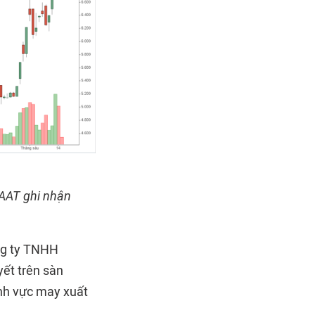
 AAT ghi nhận
ng ty TNHH
ết trên sàn
ĩnh vực may xuất