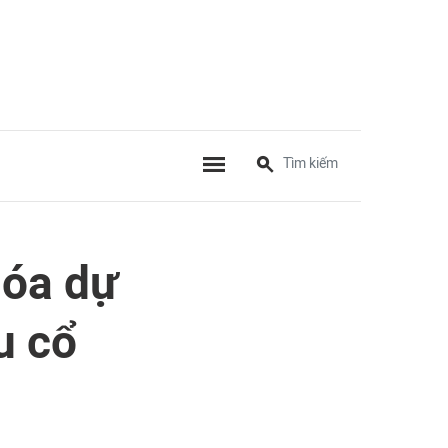
Hóa dự
u cổ