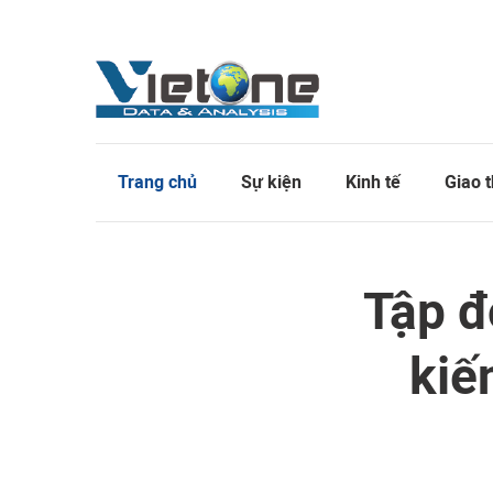
Trang chủ
Sự kiện
Kinh tế
Giao 
Tập đ
kiế