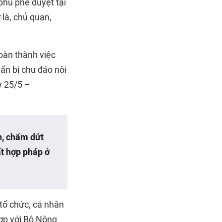
phủ phê duyệt tại
 là, chủ quan,
oàn thành việc
ẩn bị chu đáo nội
y 25/5 –
n, chấm dứt
ất hợp pháp ở
 tổ chức, cá nhân
hợp với Bộ Nông