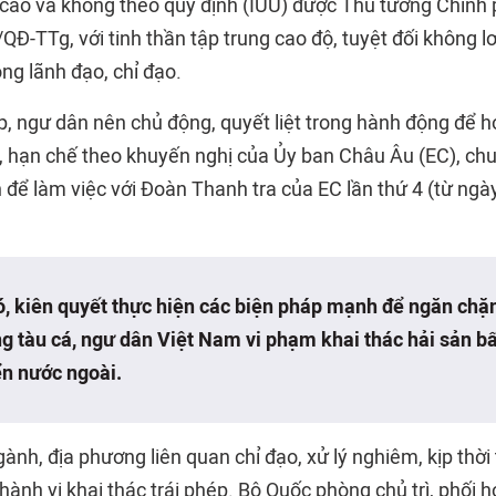
cáo và không theo quy định (IUU) được Thủ tướng Chính 
QĐ-TTg, với tinh thần tập trung cao độ, tuyệt đối không lơ
ng lãnh đạo, chỉ đạo.
, ngư dân nên chủ động, quyết liệt trong hành động để h
i, hạn chế theo khuyến nghị của Ủy ban Châu Âu (EC), chu
 để làm việc với Đoàn Thanh tra của EC lần thứ 4 (từ ngà
ó, kiên quyết thực hiện các biện pháp mạnh để ngăn chặ
ng tàu cá, ngư dân Việt Nam vi phạm khai thác hải sản b
ển nước ngoài.
gành, địa phương liên quan chỉ đạo, xử lý nghiêm, kịp thời
 hành vi khai thác trái phép. Bộ Quốc phòng chủ trì, phối 