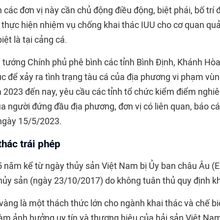
h các đơn vị này cần chủ động điều động, biệt phái, bố trí 
 thực hiện nhiệm vụ chống khai thác IUU cho cơ quan quản
iệt là tại cảng cá.
 tướng Chính phủ phê bình các tỉnh Bình Định, Khánh Hòa
ục để xảy ra tình trạng tàu cá của địa phương vi phạm vù
2023 đến nay, yêu cầu các tỉnh tổ chức kiểm điểm nghiê
ủa người đứng đầu địa phương, đơn vị có liên quan, báo 
ngày 15/5/2023.
thác trái phép
5 năm kể từ ngày thủy sản Việt Nam bị Ủy ban châu Âu (E
thủy sản (ngày 23/10/2017) do không tuân thủ quy định kh
vàng là một thách thức lớn cho ngành khai thác và chế bi
làm ảnh hưởng uy tín và thương hiệu của hải sản Việt Nam