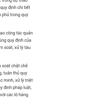
t trong dự thảo
uy định chi tiết
h phủ trong quý
 đạo công tác quản
đúng quy định của
m soát, xử lý tàu
m soát chặt chẽ
g, tuân thủ quy
 minh, xử lý triệt
y định pháp luật,
với các lô hàng