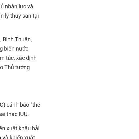
đủ nhân lực và
 lý thủy sản tại
, Bình Thuận,
ng biển nước
m túc, xác định
cáo Thủ tướng
C) cảnh báo "thẻ
ai thác IUU.
ến xuất khẩu hải
 và khiến xuất