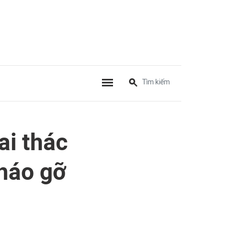
ai thác
tháo gỡ