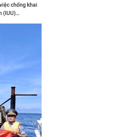
việc chống khai
h (IUU)…