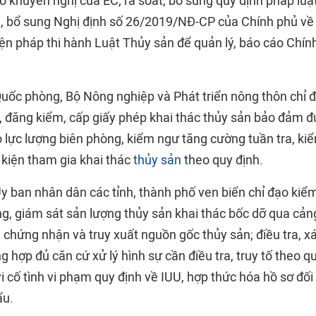
o khuyến nghị của EC; rà soát, bổ sung quy định pháp luậ
i, bổ sung Nghị định số 26/2019/NĐ-CP của Chính phủ về q
iện pháp thi hành Luật Thủy sản để quản lý, báo cáo Chín
uốc phòng, Bộ Nông nghiệp và Phát triển nông thôn chỉ
ký, đăng kiểm, cấp giấy phép khai thác thủy sản bảo đảm 
 lực lượng biên phòng, kiểm ngư tăng cường tuần tra, kiể
 kiện tham gia khai thác
thủy sản
theo quy định.
Ủy ban nhân dân các tỉnh, thành phố ven biển chỉ đạo kiể
ng, giám sát sản lượng thủy sản khai thác bốc dỡ qua cản
 chứng nhận và truy xuất nguồn gốc thủy sản; điều tra, xác
hợp đủ căn cứ xử lý hình sự cần điều tra, truy tố theo qu
 vi cố tình vi phạm quy định về IUU, hợp thức hóa hồ sơ đối 
̉u.