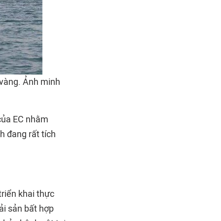
 vàng. Ảnh minh
a của EC nhằm
h đang rất tích
.
riển khai thực
ải sản bất hợp