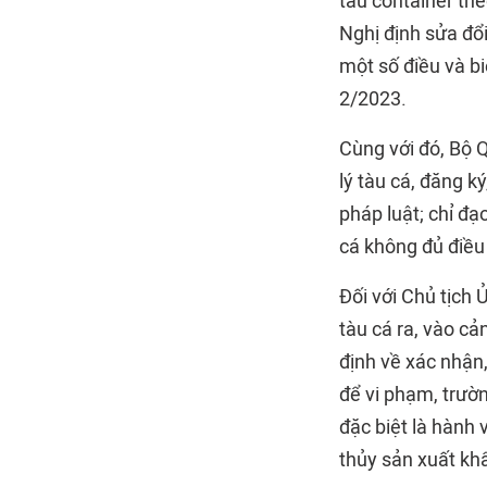
tàu container the
Nghị định sửa đổ
một số điều và b
2/2023.
Cùng với đó, Bộ Q
lý tàu cá, đăng 
pháp luật; chỉ đạo
cá không đủ điều
Đối với Chủ tịch 
tàu cá ra, vào cả
định về xác nhận,
để vi phạm, trường 
đặc biệt là hành
thủy sản xuất khâ