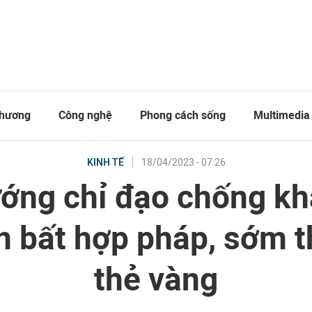
thương
Công nghệ
Phong cách sống
Multimedia
18/04/2023 - 07:26
KINH TẾ
ớng chỉ đạo chống kh
n bất hợp pháp, sớm 
thẻ vàng