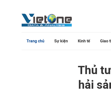
Trang chủ
Sự kiện
Kinh tế
Giao 
Thủ tư
hải sả