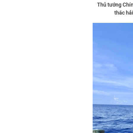
Thủ tướng Chín
thác hả