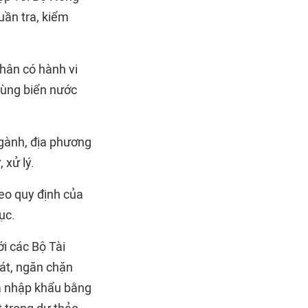
uần tra, kiểm
nhân có hành vi
 vùng biển nước
ngành, địa phương
 xử lý.
eo quy định của
ục.
ới các Bộ Tài
oát, ngăn chặn
là nhập khẩu bằng