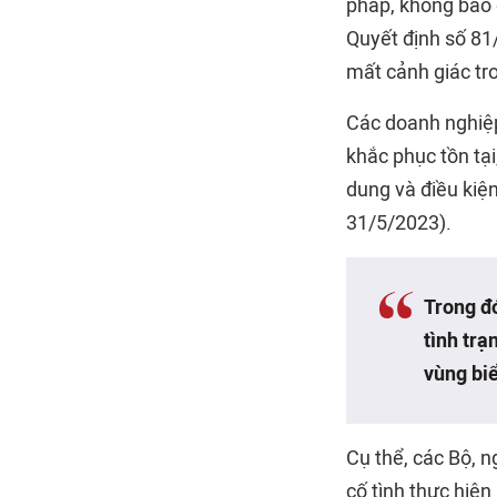
pháp, không báo 
Quyết định số 81/
mất cảnh giác tro
Các doanh nghiệp
khắc phục tồn tạ
dung và điều kiện
31/5/2023).
Trong đ
tình trạ
vùng bi
Cụ thể, các Bộ, n
cố tình thực hiện