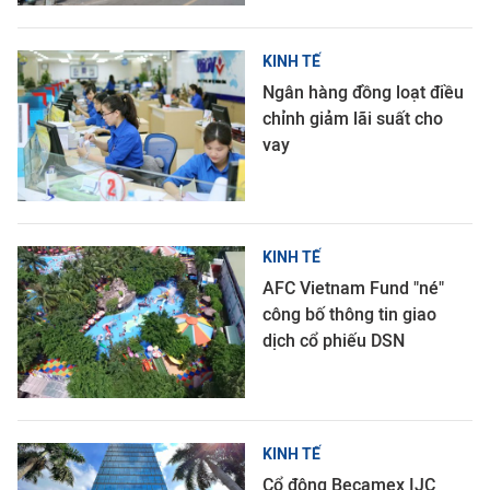
KINH TẾ
Ngân hàng đồng loạt điều
chỉnh giảm lãi suất cho
vay
KINH TẾ
AFC Vietnam Fund "né"
công bố thông tin giao
dịch cổ phiếu DSN
KINH TẾ
Cổ đông Becamex IJC