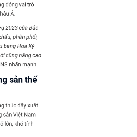
ng đóng vai trò
châu Á.
 vụ 2023 của Bắc
 khẩu, phân phối,
iểu bang Hoa Kỳ
hời cũng nâng cao
y LNS nhấn mạnh.
ng sản thế
g thúc đẩy xuất
ng sản Việt Nam
ổ lớn, khó tính