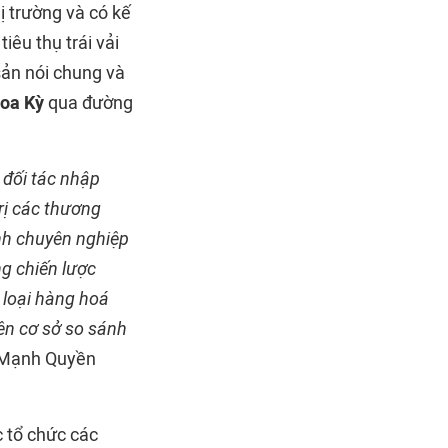
ị trường và có kế
êu thụ trái vải
sản nói chung và
oa Kỳ
qua đường
 đối tác nhập
trị các thương
ính chuyên nghiệp
ng chiến lược
 loại hàng hoá
rên cơ sở so sánh
 Mạnh Quyền
 tổ chức các