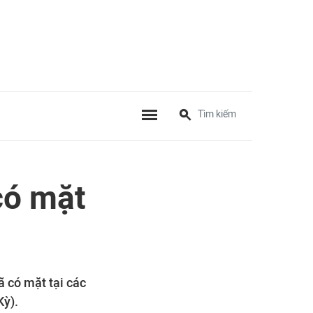
có mặt
ã có mặt tại các
Kỳ).