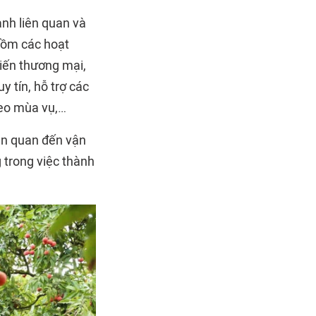
ành liên quan và
 gồm các hoạt
tiến thương mại,
 tín, hỗ trợ các
heo mùa vụ,…
iên quan đến vận
g trong việc thành