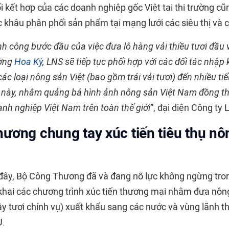
i kết hợp của các doanh nghiệp gốc Việt tại thị trường cũ
c khâu phân phối sản phẩm tại mạng lưới các siêu thị và 
nh công bước đầu của việc đưa lô hàng vải thiều tươi đầu
ường
Hoa Kỳ
, LNS sẽ tiếp tục phối hợp với các đối tác nhập
các loại nông sản Việt (bao gồm trái vải tươi) đến nhiều t
 này, nhằm quảng bá hình ảnh nông sản Việt Nam đồng t
anh nghiệp Việt Nam trên toàn thế giới
”, đại diện Công t
ương chung tay xúc tiến tiêu thụ nô
ây, Bộ Công Thương đã và đang nỗ lực không ngừng tron
 khai các chương trình xúc tiến thương mại nhằm đưa nô
 cây tươi chính vụ) xuất khẩu sang các nước và vùng lãnh th
U.