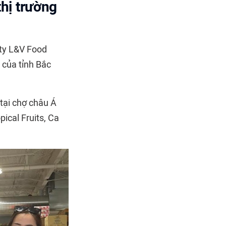
hị trường
 ty L&V Food
 của tỉnh Bắc
tại chợ châu Á
pical Fruits, Ca