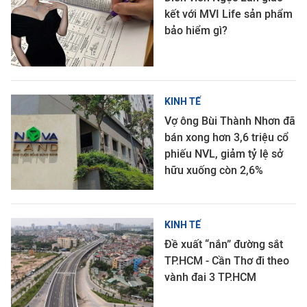
kết với MVI Life sản phẩm
bảo hiểm gì?
KINH TẾ
Vợ ông Bùi Thành Nhơn đã
bán xong hơn 3,6 triệu cổ
phiếu NVL, giảm tỷ lệ sở
hữu xuống còn 2,6%
KINH TẾ
Đề xuất “nắn” đường sắt
TP.HCM - Cần Thơ đi theo
vành đai 3 TP.HCM