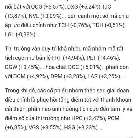
nổi bật với QCG (+6,57%), DXG (+5,24%), IJC
(+3,87%), NVL (+3,09%)... bên cạnh một số mã chịu
áp lực điều chỉnh như TCH (-0,76%), TDH (-0,51%),
LGL (-0,38%)...
Thị trường vẫn duy trì khá nhiều mã nhóm mã rất
tích cực như bán lẻ FRT (+4,94%), PET (+4,46%),
DGW (+3,45%)... hóa chất DGC (+5,01%).. phân bón
với DCM (+4,92%), DPM (+3,28%), LAS (+3,25%)...
Trong khi đó, các cổ phiếu nhóm thép sau giai đoạn
điều chỉnh là phục hồi tăng điểm tốt với thanh khoản
cải thiện, phần nào ảnh hưởng tích cực đến tâm lý và
điểm số của thị trường như HPG (+3,47%), POM
(+6,85%), VGS (+3,55%), HSG (+3,23%)...