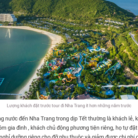
Lượng khách đặt trước tour đi Nha Trang ít hơn những năm trước
g nước đến Nha Trang trong dịp Tết thường là khách lẻ, k
óm gia đình , khách chủ động phương tiện riêng, họ tự đặ
ghỉ dưỡng riêng cho đỡ phụ thuộc và giảm được chi phí