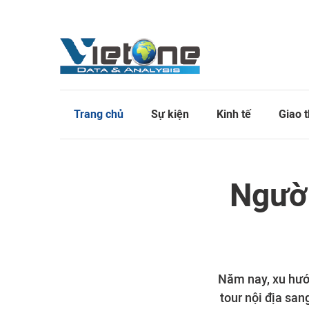
Trang chủ
Sự kiện
Kinh tế
Giao 
Người
Năm nay, xu hướn
tour nội địa san