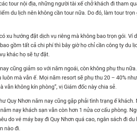
các tour nội địa, những người tài xế chở khách đi tham qu
 điểm du lịch nên không cần tour nữa. Do đó, làm tour trọn 
ó xu hướng đặt dịch vụ riêng mà không bao trọn gói. Ví dụ
bao gồm tất cả chi phí thì bây giờ họ chỉ cần công ty du lị
vụ khác họ sẽ tự đặt.
 nay cũng giảm so với năm ngoái, còn không phụ thu nữa.
u luôn mà vẫn ế. Mọi năm resort sẽ phụ thu 20 – 40% nh
à vẫn không kín phòng”, vị Giám đốc này chia sẻ.
hư Quy Nhơn năm nay cũng gặp phải tình trạng ế khách.
g năm nay khách sạn vẫn còn hơn 1 nửa cơ cấu phòng. N
nêu do vé máy bay đi Quy Nhơn quá cao, ngân sách đi du l
ền nào đi.