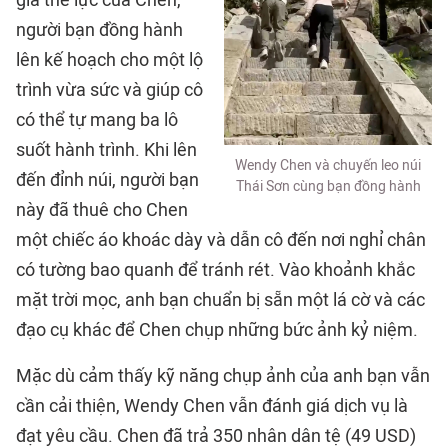
giá thể lực của Chen,
người bạn đồng hành
lên kế hoạch cho một lộ
trình vừa sức và giúp cô
có thể tự mang ba lô
suốt hành trình. Khi lên
Wendy Chen và chuyến leo núi
đến đỉnh núi, người bạn
Thái Sơn cùng bạn đồng hành
này đã thuê cho Chen
một chiếc áo khoác dày và dẫn cô đến nơi nghỉ chân
có tường bao quanh để tránh rét. Vào khoảnh khắc
mặt trời mọc, anh bạn chuẩn bị sẵn một lá cờ và các
đạo cụ khác để Chen chụp những bức ảnh kỷ niệm.
Mặc dù cảm thấy kỹ năng chụp ảnh của anh bạn vẫn
cần cải thiện, Wendy Chen vẫn đánh giá dịch vụ là
đạt yêu cầu. Chen đã trả 350 nhân dân tệ (49 USD)