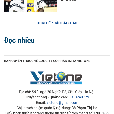
XEM TIẾP CÁC BÀI KHÁC
Đọc nhiều
BẢN QUYỀN THUỘC VỀ CÔNG TY CỔ PHẦN DATA VIETONE
Địa chỉ:
Số 3, ngõ 20 Nghĩa Đô, Cầu Giấy, Hà Nội.
Truyền thông - Quảng cáo:
0913240779
Email:
vietone@gmail.com
Chịu trách nhiệm quản lý nội dung: Bà
Phạm Thị Hà
Giấy phép thiết lập trang thông tin điện tử trên mạng số 3708/GP-