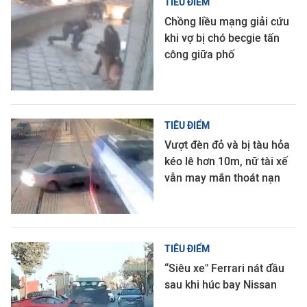
TIÊU ĐIỂM
Chồng liều mạng giải cứu
khi vợ bị chó becgie tấn
công giữa phố
TIÊU ĐIỂM
Vượt đèn đỏ và bị tàu hỏa
kéo lê hơn 10m, nữ tài xế
vẫn may mắn thoát nạn
TIÊU ĐIỂM
“Siêu xe" Ferrari nát đầu
sau khi húc bay Nissan