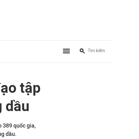
đạo tập
g dầu
o 389 quốc gia,
ng dầu.