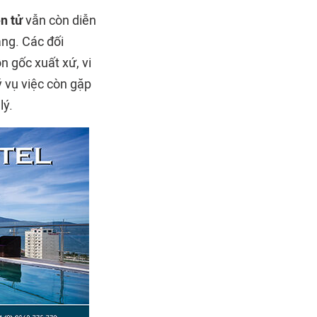
n tử
vẫn còn diễn
ng. Các đối
 gốc xuất xứ, vi
ý vụ việc còn gặp
lý.