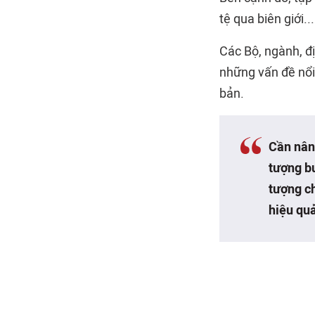
tệ qua biên giới...
Các Bộ, ngành, đị
những vấn đề nổi 
bản.
Cần nân
tượng bu
tượng c
hiệu quả