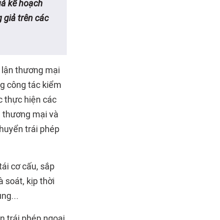
uả kế hoạch
 giả trên các
 lận thương mại
g công tác kiểm
c thực hiện các
n thương mại và
huyển trái phép
tái cơ cấu, sắp
soát, kịp thời
ng...
n trái phép ngoại