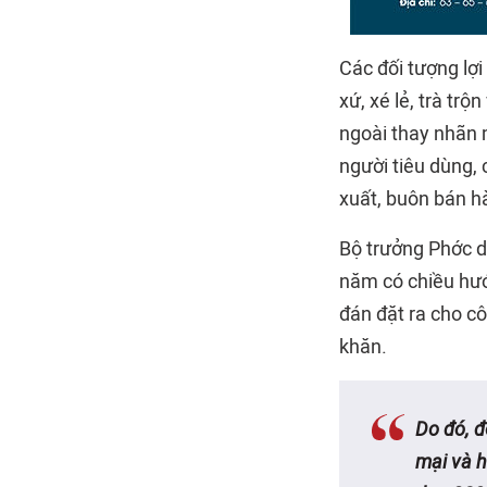
Các đối tượng lợ
xứ, xé lẻ, trà t
ngoài thay nhãn m
người tiêu dùng,
xuất, buôn bán hà
Bộ trưởng Phớc dự
năm có chiều hướn
đán đặt ra cho c
khăn.
Do đó, đ
mại và h