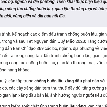
các bộ, ngành và địa phương: Triển khai thực hiện hiệu q
ng công tác chống buôn lậu, gian lận thương mại và hàng
ên giới, vùng biển và địa bàn nội địa.
trình, kế hoạch cao điểm đấu tranh chống buôn lậu, gian
c, trong và sau Tết Nguyên đán Quý Mão 2023; Tăng cườn
ớng dẫn Ban Chỉ đạo 389 các bộ, ngành, địa phương về việ
ã đề ra trong công tác đấu tranh chống buôn lậu, gian lậ
ường công tác chống buôn lậu, gian lận thương mại, vận c
ờng hàng không…
u ý, cần tập trung
chống buôn lậu xăng dầu
phải gắn với 
đó, các cây xăng dán tem thu thuế đầy đủ, tăng cường rà 
p gian lận xăng dầu bán lẻ, ảnh hưởng người người tiêu dù
trung kiểm soát chặt tình trạng
buôn lậu vàng
, vận chuyể