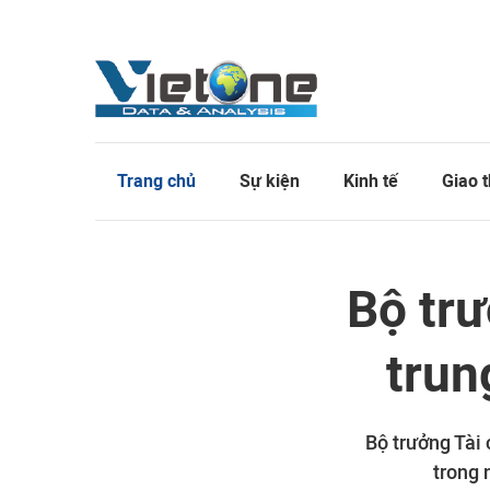
Trang chủ
Sự kiện
Kinh tế
Giao 
Bộ trư
trun
Bộ trưởng Tài 
trong 