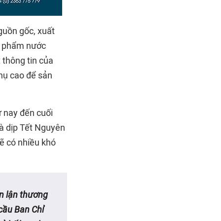
guồn gốc, xuất
ản phẩm nước
 thông tin của
thụ cao để sản
ừ nay đến cuối
là dịp Tết Nguyên
sẽ có nhiều khó
an lận thương
 cầu Ban Chỉ