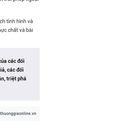
ch tình hình và
hực chất và bài
của các đối
iả, các đối
, triệt phá
/thuonggiaonline.vn