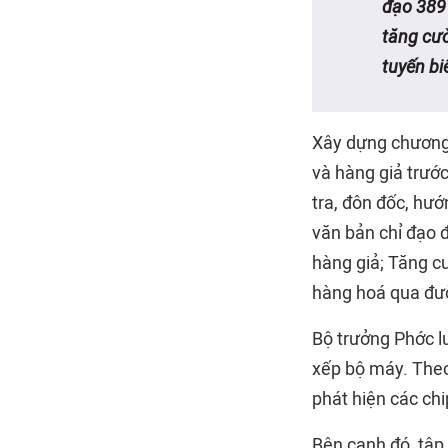
đạo 389 
tăng cườ
tuyến bi
Xây dựng chương 
và hàng giả trướ
tra, đôn đốc, hư
văn bản chỉ đạo đ
hàng giả; Tăng c
hàng hoá qua đư
Bộ trưởng Phớc lư
xếp bộ máy. Theo 
phát hiện các chi
Bên cạnh đó, tập 