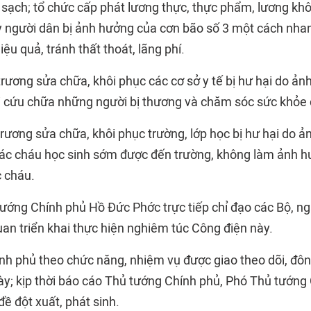
sạch; tổ chức cấp phát lương thực, thực phẩm, lương khô
 người dân bị ảnh hưởng của cơn bão số 3 một cách nha
iệu quả, tránh thất thoát, lãng phí.
trương sửa chữa, khôi phục các cơ sở y tế bị hư hại do ả
hời cứu chữa những người bị thương và chăm sóc sức khỏe
trương sửa chữa, khôi phục trường, lớp học bị hư hại do 
các cháu học sinh sớm được đến trường, không làm ảnh h
 cháu.
tướng Chính phủ Hồ Đức Phớc trực tiếp chỉ đạo các Bộ, ng
uan triển khai thực hiện nghiêm túc Công điện này.
nh phủ theo chức năng, nhiệm vụ được giao theo dõi, đôn
ày; kịp thời báo cáo Thủ tướng Chính phủ, Phó Thủ tướng
ề đột xuất, phát sinh.