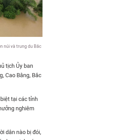
ền núi và trung du Bắc
hủ tịch Ủy ban
ng, Cao Bằng, Bắc
 biệt tại các tỉnh
h hưởng nghiêm
i dân nào bị đói,