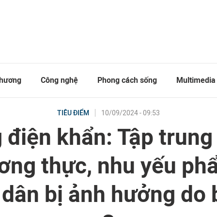
thương
Công nghệ
Phong cách sống
Multimedia
10/09/2024 - 09:53
TIÊU ĐIỂM
 điện khẩn: Tập trung
ương thực, nhu yếu ph
 dân bị ảnh hưởng do 