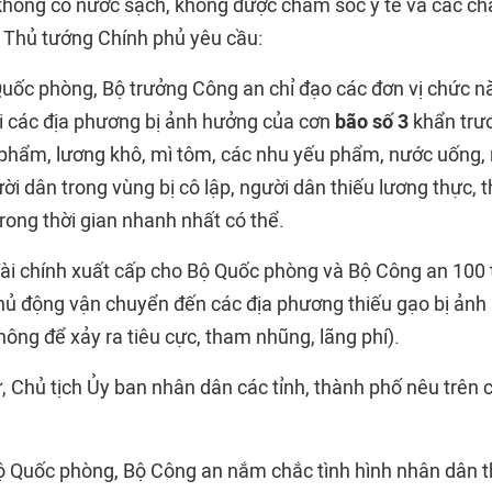
, không có nước sạch, không được chăm sóc y tế và các c
 Thủ tướng Chính phủ yêu cầu:
Quốc phòng, Bộ trưởng Công an chỉ đạo các đơn vị chức nă
i các địa phương bị ảnh hưởng của cơn
bão số 3
khẩn trư
 phẩm, lương khô, mì tôm, các nhu yếu phẩm, nước uống,
ời dân trong vùng bị cô lập, người dân thiếu lương thực,
ong thời gian nhanh nhất có thể.
Tài chính xuất cấp cho Bộ Quốc phòng và Bộ Công an 100
chủ động vận chuyển đến các địa phương thiếu gạo bị ảnh
hông để xảy ra tiêu cực, tham nhũng, lãng phí).
ư, Chủ tịch Ủy ban nhân dân các tỉnh, thành phố nêu trên 
Bộ Quốc phòng, Bộ Công an nắm chắc tình hình nhân dân t