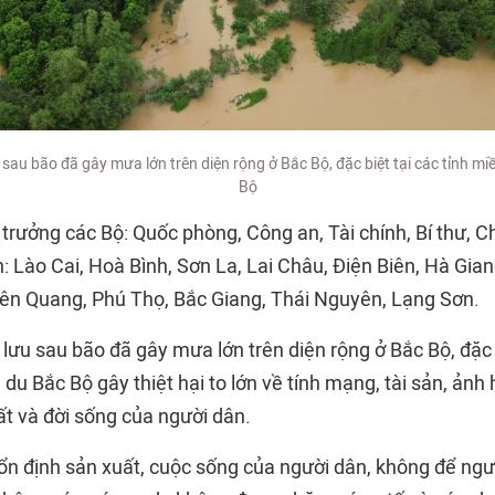
sau bão đã gây mưa lớn trên diện rộng ở Bắc Bộ, đặc biệt tại các tỉnh mi
Bộ
trưởng các Bộ: Quốc phòng, Công an, Tài chính, Bí thư, C
: Lào Cai, Hoà Bình, Sơn La, Lai Châu, Điện Biên, Hà Gia
yên Quang, Phú Thọ, Bắc Giang, Thái Nguyên, Lạng Sơn.
 lưu sau bão đã gây mưa lớn trên diện rộng ở Bắc Bộ
, đặc
 du Bắc Bộ gây thiệt hại to lớn về tính mạng, tài sản, ản
ất và đời sống của người dân.
n định sản xuất, cuộc sống của người dân, không để ngườ