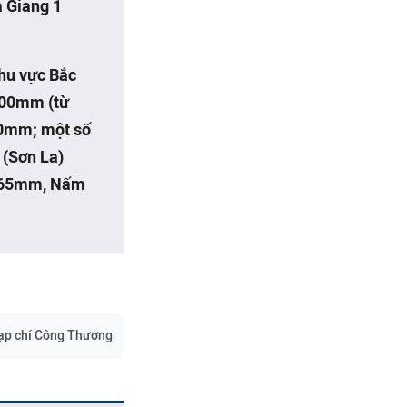
à Giang 1
hu vực Bắc
-400mm (từ
00mm; một số
 (Sơn La)
 565mm, Nấm
ạp chí Công Thương