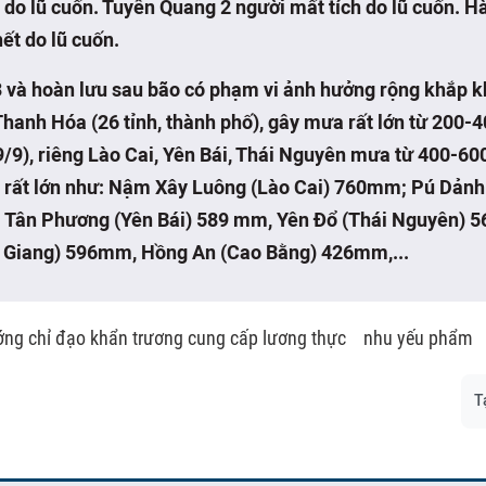
 do lũ cuốn. Tuyên Quang 2 người mất tích do lũ cuốn. H
ết do lũ cuốn.
3 và hoàn lưu sau bão có phạm vi ảnh hưởng rộng khắp k
Thanh Hóa (26 tỉnh, thành phố), gây mưa rất lớn từ 200
9/9), riêng Lào Cai, Yên Bái, Thái Nguyên mưa từ 400-6
 rất lớn như: Nậm Xây Luông (Lào Cai) 760mm; Pú Dảnh
Tân Phương (Yên Bái) 589 mm, Yên Đổ (Thái Nguyên)
 Giang) 596mm, Hồng An (Cao Bằng) 426mm,...
ớng chỉ đạo khẩn trương cung cấp lương thực
nhu yếu phẩm
T