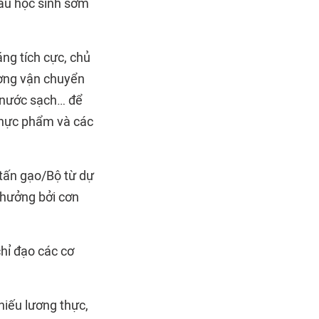
háu học sinh sớm
ng tích cực, chủ
ơng vận chuyển
 nước sạch… để
 thực phẩm và các
 tấn gạo/Bộ từ dự
 hưởng bởi cơn
chỉ đạo các cơ
hiếu lương thực,