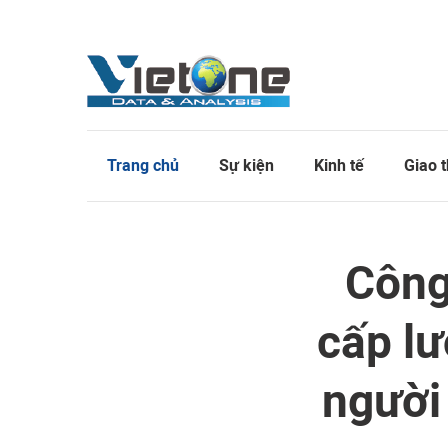
Trang chủ
Sự kiện
Kinh tế
Giao 
Công
cấp l
người