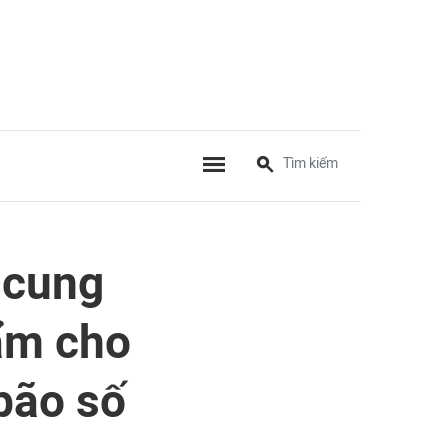
 cung
ẩm cho
bão số