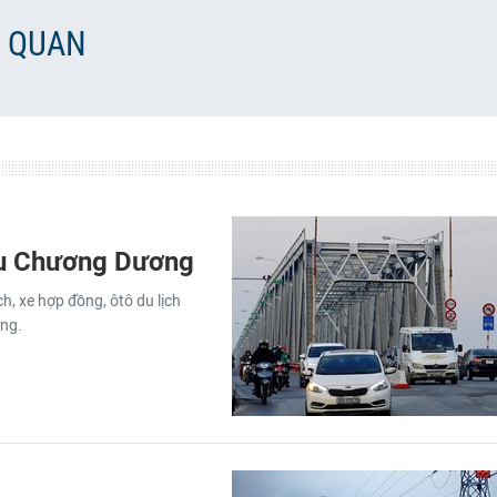
N QUAN
cầu Chương Dương
, xe hợp đồng, ôtô du lịch
ơng.