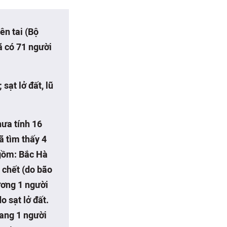
ên tai (Bộ
ã có 71 người
sạt lở đất, lũ
hưa tính 16
ã tìm thấy 4
 gồm: Bắc Hà
i chết (do bão
ương 1 người
o sạt lở đất.
iang 1 người