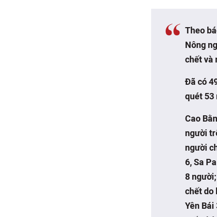
Theo bá
Nông ngh
chết và 
Đã có 49
quét 53 
Cao Bằng
người tr
người ch
6, Sa Pa
8 người;
chết do 
Yên Bái 