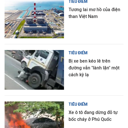
TIÊU ĐIỂM
Tương lai mơ hồ của điện
than Việt Nam
TIÊU ĐIỂM
Bị xe ben kéo lê trên
đường vẫn "lành lặn" một
cách kỳ lạ
TIÊU ĐIỂM
Xe ô tô đang dừng đỗ tự
bốc cháy ở Phú Quốc