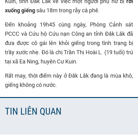
Kuin, tỉnh Đắk Lắk về việc một người phụ nữ bị
rơi
xuống giếng
sâu 18m trong rẫy cà phê.
Đến khoảng 19h45 cùng ngày, Phòng Cảnh sát
PCCC và Cứu hộ Cứu nạn Công an tỉnh Đắk Lắk đã
đưa được cô gái lên khỏi giếng trong tình trạng bị
trầy xước nhẹ. Đó là chị Trần Thị Hoài L. (19 tuổi) trú
tại xã Ea Ning, huyện Cư Kuin.
Rất may, thời điểm này ở Đắk Lắk đang là mùa khô,
giếng không có nước.
TIN LIÊN QUAN