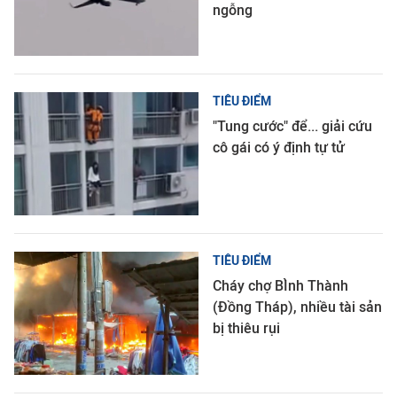
ngỗng
TIÊU ĐIỂM
"Tung cước" để... giải cứu
cô gái có ý định tự tử
TIÊU ĐIỂM
Cháy chợ BÌnh Thành
(Đồng Tháp), nhiều tài sản
bị thiêu rụi