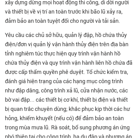
xây dựng dừng mọi hoạt động thi công, di dời người
và thiết bị về vị trí an toàn trước khi bão lũ xảy ra,
đảm bảo an toàn tuyệt đối cho người và tải sản.
Yêu cầu các chủ sở hữu, quản lý đập, hồ chứa thủy
điện/đơn vị quản lý vận hành thủy điện trên địa bàn
tỉnh nghiêm túc thực hiện quy trình vận hành hồ
chứa thủy điện và quy trình vận hành liên hồ chứa đã
được cấp thẩm quyền phê duyệt. Tổ chức kiểm tra,
đánh giá hiện trạng của các hạng mục công trình
như đập dâng, công trình xả lũ, cửa nhận nước, các
bờ vai đập... các thiết bị cơ khí, thiết bị điện và thiết
bị quan trắc chuyên dùng; khắc phục kịp thời các hư
hỏng, khiếm khuyết (nếu có) để đảm bảo an toàn
trong mùa mưa lũ. Rà soát, bổ sung phương án ứng
phó thiên tai cho công trình, hạ du đập và phương án