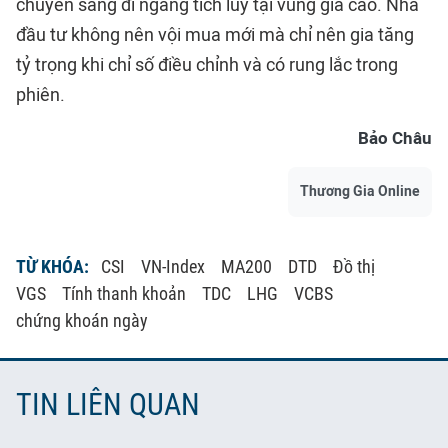
chuyển sang đi ngang tích lũy tại vùng giá cao. Nhà
đầu tư không nên vội mua mới mà chỉ nên gia tăng
tỷ trọng khi chỉ số điều chỉnh và có rung lắc trong
phiên.
Bảo Châu
Thương Gia Online
TỪ KHÓA:
CSI
VN-Index
MA200
DTD
Đồ thị
VGS
Tính thanh khoản
TDC
LHG
VCBS
chứng khoán ngày
TIN LIÊN QUAN