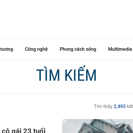
thương
Công nghệ
Phong cách sống
Multimedia
TÌM KIẾM
Tìm thấy
2,493
kết
 cô gái 23 tuổi