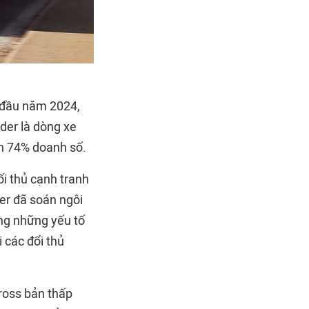
2 đầu năm 2024,
der là dòng xe
ần 74% doanh số.
ối thủ cạnh tranh
er đã soán ngôi
ng những yếu tố
 các đổi thủ
Cross bản thấp