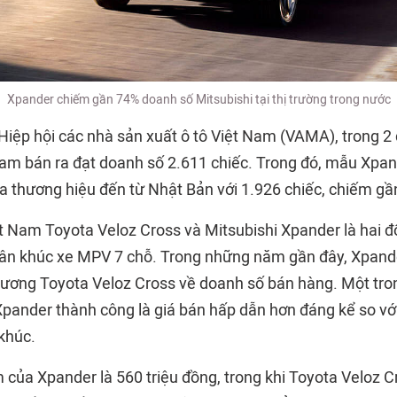
Xpander chiếm gần 74% doanh số Mitsubishi tại thị trường trong nước
 Hiệp hội các nhà sản xuất ô tô Việt Nam (VAMA), trong 
Nam bán ra đạt doanh số 2.611 chiếc. Trong đó, mẫu Xpan
a thương hiệu đến từ Nhật Bản với 1.926 chiếc, chiếm g
ệt Nam Toyota Veloz Cross và Mitsubishi Xpander là hai đ
hân khúc xe MPV 7 chỗ. Trong những năm gần đây, Xpand
ơng Toyota Veloz Cross về doanh số bán hàng. Một tro
Xpander thành công là giá bán hấp dẫn hơn đáng kể so với
khúc.
m của Xpander là 560 triệu đồng, trong khi Toyota Veloz 