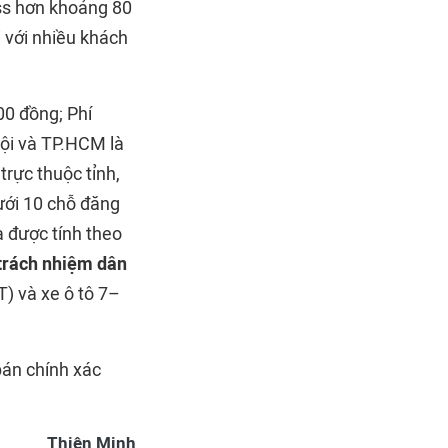
oss hơn khoảng 80
i với nhiều khách
00 đồng; Phí
Nội và TP.HCM là
trực thuộc tỉnh,
ưới 10 chỗ đăng
 được tính theo
trách nhiệm dân
T) và xe ô tô 7–
bán chính xác
Thiện Minh