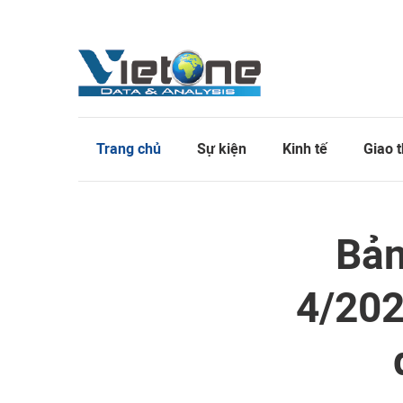
Trang chủ
Sự kiện
Kinh tế
Giao 
Bản
4/202