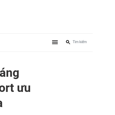
háng
ort ưu
ạ