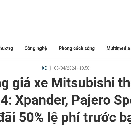
thương
Công nghệ
Phong cách sống
Multimedia
05/04/2024 - 10:50
XE
g giá xe Mitsubishi t
4: Xpander, Pajero Sp
đãi 50% lệ phí trước b