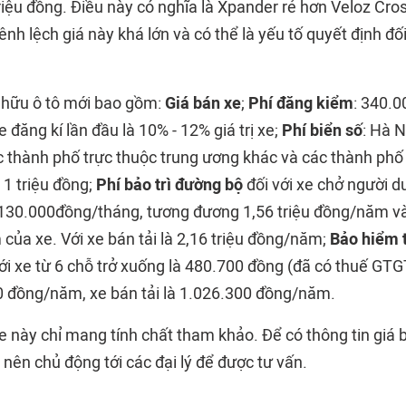
triệu đồng. Điều này có nghĩa là Xpander rẻ hơn Veloz Cr
ênh lệch giá này khá lớn và có thể là yếu tố quyết định đố
ở hữu ô tô mới bao gồm:
Giá bán xe
;
Phí đăng kiểm
: 340.0
e đăng kí lần đầu là 10% - 12% giá trị xe;
Phí biển số
: Hà 
c thành phố trực thuộc trung ương khác và các thành phố 
 1 triệu đồng;
Phí bảo trì đường bộ
đối với xe chở người d
à 130.000đồng/tháng, tương đương 1,56 triệu đồng/năm và
của xe. Với xe bán tải là 2,16 triệu đồng/năm;
Bảo hiểm 
ới xe từ 6 chỗ trở xuống là 480.700 đồng (đã có thuế GTG
0 đồng/năm, xe bán tải là 1.026.300 đồng/năm.
e này chỉ mang tính chất tham khảo. Để có thông tin giá 
nên chủ động tới các đại lý để được tư vấn.