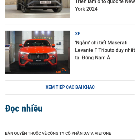
Triển lãm ô tô quốc tế New
York 2024
XE
'Ngắm' chi tiết Maserati
Levante F Tributo duy nhất
tại Đông Nam Á
XEM TIẾP CÁC BÀI KHÁC
Đọc nhiều
BẢN QUYỀN THUỘC VỀ CÔNG TY CỔ PHẦN DATA VIETONE