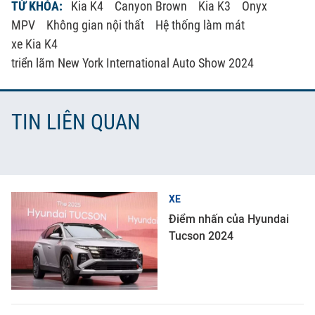
TỪ KHÓA:
Kia K4
Canyon Brown
Kia K3
Onyx
MPV
Không gian nội thất
Hệ thống làm mát
xe Kia K4
triển lãm New York International Auto Show 2024
TIN LIÊN QUAN
XE
Điểm nhấn của Hyundai
Tucson 2024