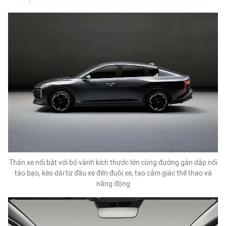
Thân xe nổi bật với bộ vành kích thước lớn cùng đường gân dập nổi
táo bạo, kéo dài từ đầu xe đến đuôi xe, tạo cảm giác thể thao và
năng động