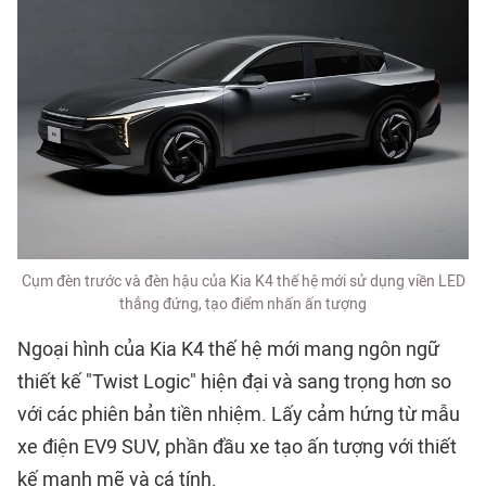
Cụm đèn trước và đèn hậu của Kia K4 thế hệ mới sử dụng viền LED
thẳng đứng, tạo điểm nhấn ấn tượng
Ngoại hình của Kia K4 thế hệ mới mang ngôn ngữ
thiết kế "Twist Logic" hiện đại và sang trọng hơn so
với các phiên bản tiền nhiệm. Lấy cảm hứng từ mẫu
xe điện EV9 SUV, phần đầu xe tạo ấn tượng với thiết
kế mạnh mẽ và cá tính.