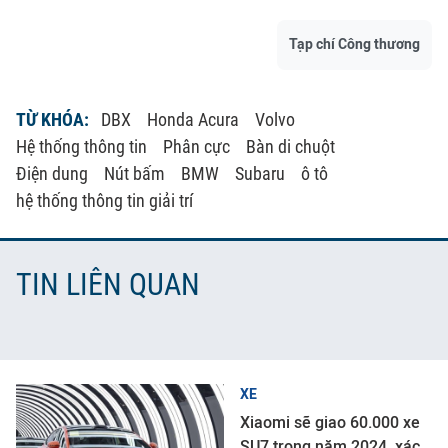
Tạp chí Công thương
TỪ KHÓA:
DBX
Honda Acura
Volvo
Hệ thống thông tin
Phân cực
Bàn di chuột
Điện dung
Nút bấm
BMW
Subaru
ô tô
hệ thống thông tin giải trí
TIN LIÊN QUAN
XE
Xiaomi sẽ giao 60.000 xe
SU7 trong năm 2024, xác