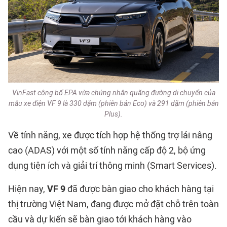
VinFast công bố EPA vừa chứng nhận quãng đường di chuyển của
mẫu xe điện VF 9 là 330 dặm (phiên bản Eco) và 291 dặm (phiên bản
Plus).
Về tính năng, xe được tích hợp hệ thống trợ lái nâng
cao (ADAS) với một số tính năng cấp độ 2, bộ ứng
dụng tiện ích và giải trí thông minh (Smart Services).
Hiện nay,
VF 9
đã được bàn giao cho khách hàng tại
thị trường Việt Nam, đang được mở đặt chỗ trên toàn
cầu và dự kiến sẽ bàn giao tới khách hàng vào