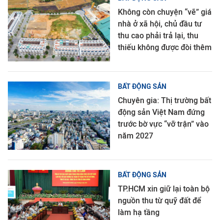
Không còn chuyện “vẽ” giá
nhà ở xã hội, chủ đầu tư
thu cao phải trả lại, thu
thiếu không được đòi thêm
BẤT ĐỘNG SẢN
Chuyên gia: Thị trường bất
động sản Việt Nam đứng
trước bờ vực “vỡ trận” vào
năm 2027
BẤT ĐỘNG SẢN
TP.HCM xin giữ lại toàn bộ
nguồn thu từ quỹ đất để
làm hạ tầng