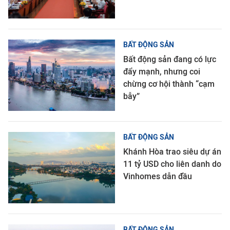
BẤT ĐỘNG SẢN
Bất động sản đang có lực
đẩy mạnh, nhưng coi
chừng cơ hội thành “cạm
bẫy”
BẤT ĐỘNG SẢN
Khánh Hòa trao siêu dự án
11 tỷ USD cho liên danh do
Vinhomes dẫn đầu
BẤT ĐỘNG SẢN