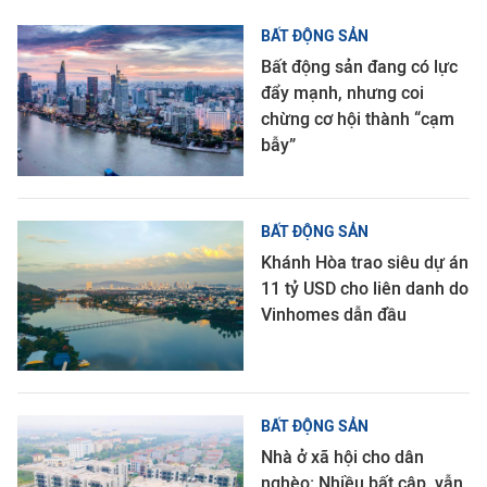
BẤT ĐỘNG SẢN
Bất động sản đang có lực
đẩy mạnh, nhưng coi
chừng cơ hội thành “cạm
bẫy”
BẤT ĐỘNG SẢN
Khánh Hòa trao siêu dự án
11 tỷ USD cho liên danh do
Vinhomes dẫn đầu
BẤT ĐỘNG SẢN
Nhà ở xã hội cho dân
nghèo: Nhiều bất cập, vẫn