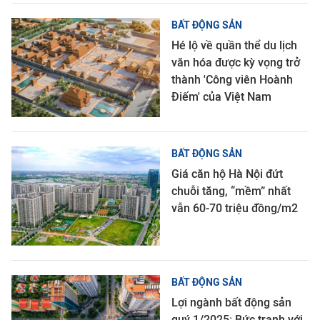
BẤT ĐỘNG SẢN
Hé lộ về quần thể du lịch
văn hóa được kỳ vọng trở
thành 'Công viên Hoành
Điếm' của Việt Nam
BẤT ĐỘNG SẢN
Giá căn hộ Hà Nội đứt
chuỗi tăng, “mềm” nhất
vẫn 60-70 triệu đồng/m2
BẤT ĐỘNG SẢN
Lợi ngành bất động sản
quý 1/2025: Bức tranh với