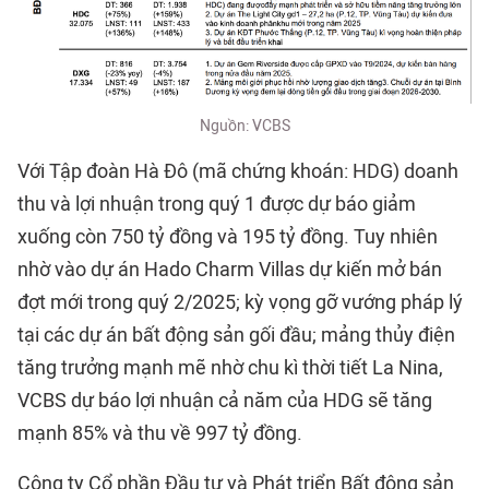
Nguồn: VCBS
Với Tập đoàn Hà Đô (mã chứng khoán: HDG) doanh
thu và lợi nhuận trong quý 1 được dự báo giảm
xuống còn 750 tỷ đồng và 195 tỷ đồng. Tuy nhiên
nhờ vào dự án Hado Charm Villas dự kiến mở bán
đợt mới trong quý 2/2025; kỳ vọng gỡ vướng pháp lý
tại các dự án bất động sản gối đầu; mảng thủy điện
tăng trưởng mạnh mẽ nhờ chu kì thời tiết La Nina,
VCBS dự báo lợi nhuận cả năm của HDG sẽ tăng
mạnh 85% và thu về 997 tỷ đồng.
Công ty Cổ phần Đầu tư và Phát triển Bất động sản