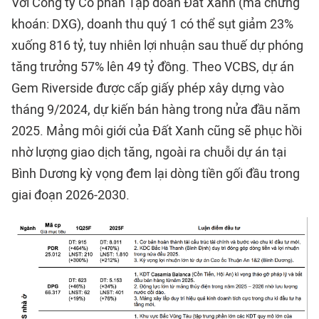
Với Công ty Cổ phần Tập đoàn Đất Xanh (mã chứng
khoán: DXG), doanh thu quý 1 có thể sụt giảm 23%
xuống 816 tỷ, tuy nhiên lợi nhuận sau thuế dự phóng
tăng trưởng 57% lên 49 tỷ đồng. Theo VCBS, dự án
Gem Riverside được cấp giấy phép xây dựng vào
tháng 9/2024, dự kiến bán hàng trong nửa đầu năm
2025. Mảng môi giới của Đất Xanh cũng sẽ phục hồi
nhờ lượng giao dịch tăng, ngoài ra chuỗi dự án tại
Bình Dương kỳ vọng đem lại dòng tiền gối đầu trong
giai đoạn 2026-2030.