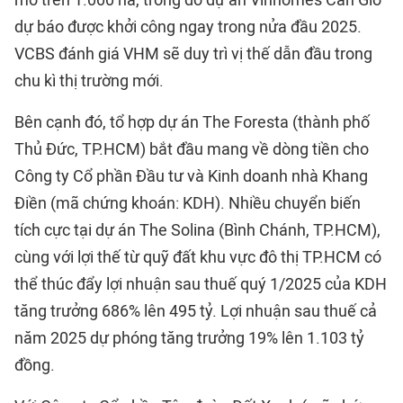
mô trên 1.000 ha, trong đó dự án Vinhomes Cần Giờ
dự báo được khởi công ngay trong nửa đầu 2025.
VCBS đánh giá VHM sẽ duy trì vị thế dẫn đầu trong
chu kì thị trường mới.
Bên cạnh đó, tổ hợp dự án The Foresta (thành phố
Thủ Đức, TP.HCM) bắt đầu mang về dòng tiền cho
Công ty Cổ phần Đầu tư và Kinh doanh nhà Khang
Điền (mã chứng khoán: KDH). Nhiều chuyển biến
tích cực tại dự án The Solina (Bình Chánh, TP.HCM),
cùng với lợi thế từ quỹ đất khu vực đô thị TP.HCM có
thể thúc đẩy lợi nhuận sau thuế quý 1/2025 của KDH
tăng trưởng 686% lên 495 tỷ. Lợi nhuận sau thuế cả
năm 2025 dự phóng tăng trưởng 19% lên 1.103 tỷ
đồng.