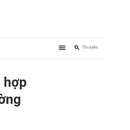
ù hợp
ường