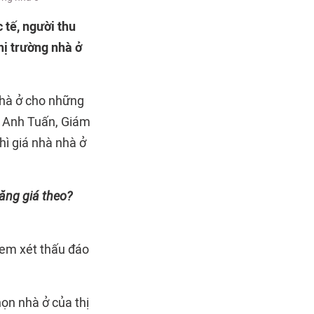
 tế, người thu
hị trường nhà ở
nhà ở cho những
g Anh Tuấn, Giám
hì giá nhà nhà ở
tăng giá theo?
 xem xét thấu đáo
họn nhà ở của thị