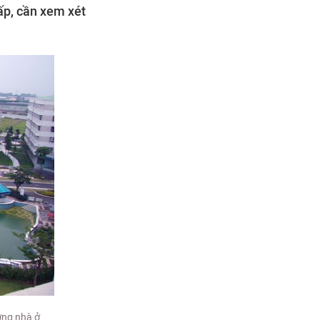
ấp, cần xem xét
ờng nhà ở