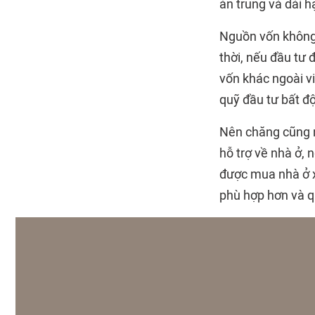
án trung và dài 
Nguồn vốn không 
thời, nếu đầu tư đ
vốn khác ngoài v
quỹ đầu tư bất đ
Nên chăng cũng ng
hỗ trợ về nhà ở,
được mua nhà ở x
phù hợp hơn và q