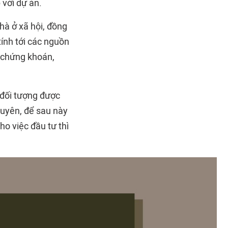
 với dự án.
hà ở xã hội, đồng
 tính tới các nguồn
h chứng khoán,
 đối tượng được
xuyên, để sau này
o việc đầu tư thì