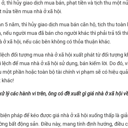
ở, thì hủy giao dịch mua bán, phạt tiền và tịch thu một n
ột nửa tiền mua nhà ở xã hội.
n 5 năm, thì hủy giao dịch mua bán căn hộ, tịch thu toàn
ền, nếu người mua đã bán cho người khác thì phải trả tối th
 ở xã hội, nếu các bên không có thỏa thuận khác.
 lệch đối tượng mua nhà ở xã hội xuất phát từ đối tượng 
ai lệch để mua nhà ở xã hội sử dụng, bán kiếm lời. Do đó, v
hu một phần hoặc toàn bộ tài chính vi phạm sẽ có hiệu q
t khác!
 lý các hành vi trên, ông có đề xuất gì giá nhà ở xã hội về
biện pháp để kéo được giá nhà ở xã hội xuống thấp là gi
ường bất động sản. Điều này, mang tính định hướng, điều