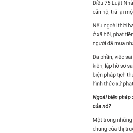
Điều 76 Luật Nhà 
căn hộ, trả lại m
Nếu ngoài thời hạ
ở xã hội, phạt ti
người đã mua nhà
Đa phần, việc sai
kiện, lập hồ sơ s
biện pháp tịch t
hình thức xử phạ
Ngoài biện pháp xử
của nó?
Một trong những 
chung của thị tr