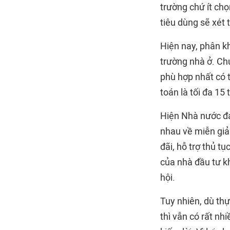
trường chứ ít chọ
tiêu dùng sẽ xét 
Hiện nay, phân kh
trường nhà ở. Chú
phù hợp nhất có t
toán là tối đa 15
Hiện Nhà nước đa
nhau về miễn giả
đãi, hỗ trợ thủ tụ
của nhà đầu tư k
hội.
Tuy nhiên, dù thự
thì vẫn có rất nh