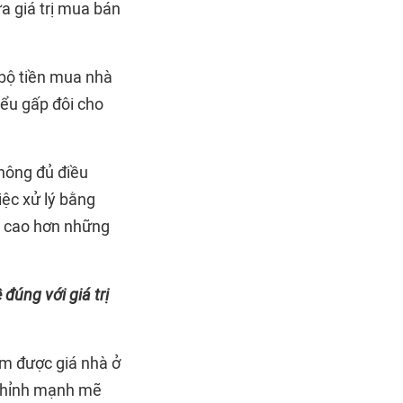
ửa giá trị mua bán
 bộ tiền mua nhà
iểu gấp đôi cho
không đủ điều
iệc xử lý bằng
uả cao hơn những
 đúng với giá trị
ảm được giá nhà ở
 chỉnh mạnh mẽ