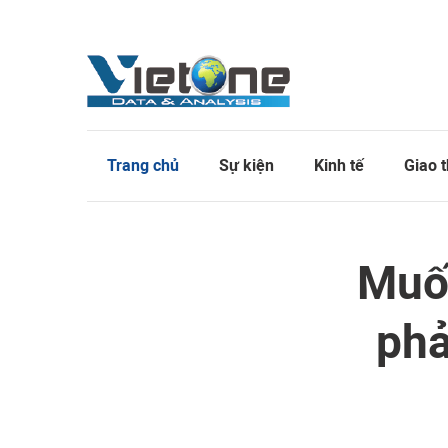
Trang chủ
Sự kiện
Kinh tế
Giao 
Muốn
phả