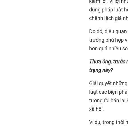
kiếm lời. Vì lợi 
dụng pháp luật h
chênh lệch giá n
Do đó, điều quan 
trường phù hợp v
hơn quá nhiều so 
Thưa ông, trước n
trạng này?
Giải quyết những 
luật các biện phá
tượng rồi bán lại
xã hội.
Ví dụ, trong thời