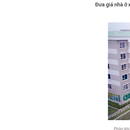
Đưa giá nhà ở 
Phân khú