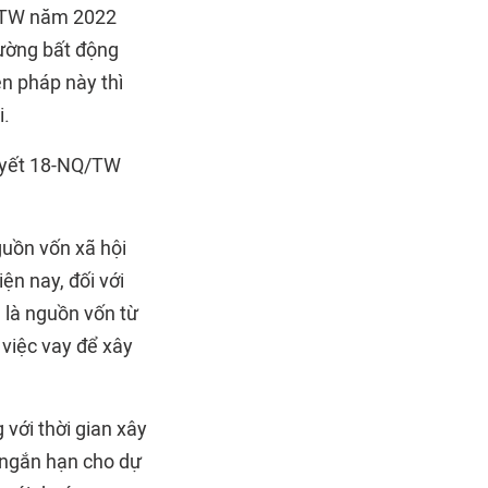
Q/TW năm 2022
rường bất động
ện pháp này thì
i.
quyết 18-NQ/TW
guồn vốn xã hội
ện nay, đối với
 là nguồn vốn từ
việc vay để xây
 với thời gian xây
 ngắn hạn cho dự