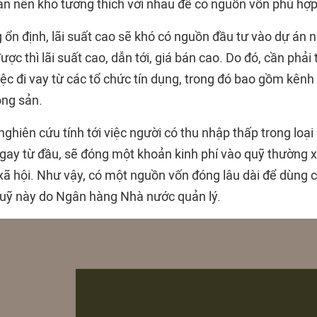
hạn nên khó tương thích với nhau để có nguồn vốn phù hợp
ổn định, lãi suất cao sẽ khó có nguồn đầu tư vào dự án n
ược thì lãi suất cao, dẫn tới, giá bán cao. Do đó, cần phải
iệc đi vay từ các tổ chức tín dụng, trong đó bao gồm kên
ộng sản.
hiên cứu tính tới việc người có thu nhập thấp trong loại
 ngay từ đầu, sẽ đóng một khoản kinh phí vào quỹ thường 
ã hội. Như vậy, có một nguồn vốn đóng lâu dài để dùng ch
uỹ này do Ngân hàng Nhà nước quản lý.