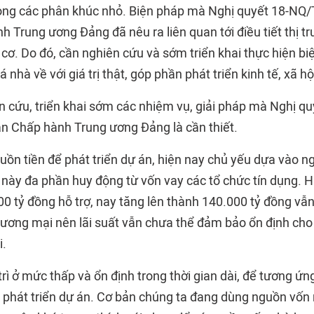
trong các phân khúc nhỏ. Biện pháp mà Nghị quyết 18-N
 Trung ương Đảng đã nêu ra liên quan tới điều tiết thị t
 cơ. Do đó, cần nghiên cứu và sớm triển khai thực hiện bi
 nhà về với giá trị thật, góp phần phát triển kinh tế, xã hộ
ên cứu, triển khai sớm các nhiệm vụ, giải pháp mà Nghị 
 Chấp hành Trung ương Đảng là cần thiết.
uồn tiền để phát triển dự án, hiện nay chủ yếu dựa vào n
này đa phần huy động từ vốn vay các tổ chức tín dụng. Hi
0 tỷ đồng hỗ trợ, nay tăng lên thành 140.000 tỷ đồng vẫn
ương mại nên lãi suất vẫn chưa thể đảm bảo ổn định cho 
i.
trì ở mức thấp và ổn định trong thời gian dài, để tương ứng
n phát triển dự án. Cơ bản chúng ta đang dùng nguồn vốn