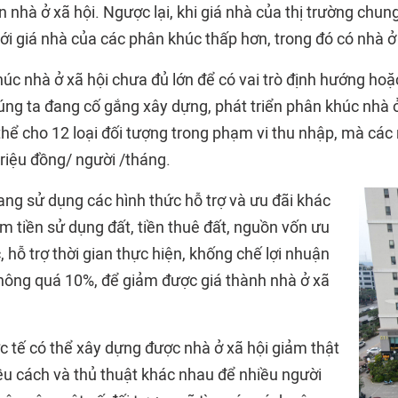
n nhà ở xã hội. Ngược lại, khi giá nhà của thị trường chun
tới giá nhà của các phân khúc thấp hơn, trong đó có nhà ở 
úc nhà ở xã hội chưa đủ lớn để có vai trò định hướng hoặc
ng ta đang cố gắng xây dựng, phát triển phân khúc nhà ở 
hể cho 12 loại đối tượng trong phạm vi thu nhập, mà các 
 triệu đồng/ người /tháng.
ng sử dụng các hình thức hỗ trợ và ưu đãi khác
m tiền sử dụng đất, tiền thuê đất, nguồn vốn ưu
c, hỗ trợ thời gian thực hiện, khống chế lợi nhuận
hông quá 10%, để giảm được giá thành nhà ở xã
c tế có thể xây dựng được nhà ở xã hội giảm thật
iều cách và thủ thuật khác nhau để nhiều người