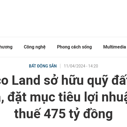
thương
Công nghệ
Phong cách sống
Multimedia
11/04/2024 - 14:20
BẤT ĐỘNG SẢN
o Land sở hữu quỹ đấ
, đặt mục tiêu lợi nhu
thuế 475 tỷ đồng