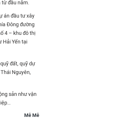
a từ đầu năm.
ự án đầu tư xây
phía Đông đường
ố 4 – khu đô thị
 Hải Yến tại
 quỹ đất, quỹ dự
, Thái Nguyên,
động sản như vận
hiệp…
Mễ Mễ