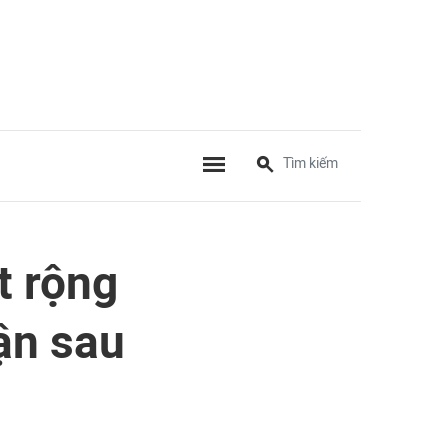
t rộng
ận sau