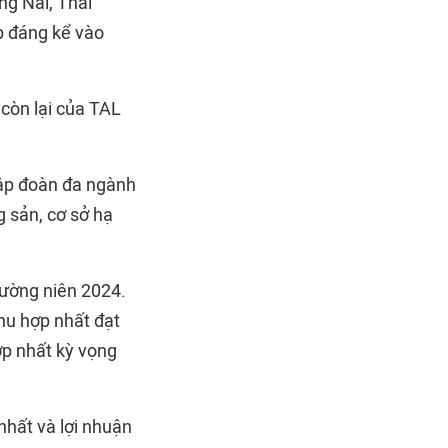
ng Nai, Thái
p đáng kể vào
còn lại của TAL
tập đoàn đa ngành
g sản, cơ sở hạ
hường niên 2024.
hu hợp nhất đạt
ợp nhất kỳ vọng
nhất và lợi nhuận