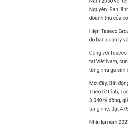
Năm 2030 với tổng
Nguyên. Ban lãnh
doanh thu của cô
Hiện Taseco Grou
do ban quản lý v
Cùng với Taseco 
tại Việt Nam, cun
tầng nhà ga sân b
Mới đây, Bất độn
Theo tờ trình, T
3.040 tỷ đồng, g
tăng nhẹ, đạt 475
Nhìn lại năm 202