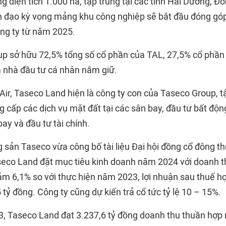
 diện tích 1.000 ha, tập trung tại các tỉnh Hải Dương, Đồ
 đạo kỳ vọng mảng khu công nghiệp sẽ bắt đầu đóng gó
ng ty từ năm 2025.
p sở hữu 72,5% tổng số cổ phần của TAL, 27,5% cổ phần 
à nhà đầu tư cá nhân nắm giữ.
Air, Taseco Land hiện là công ty con của Taseco Group, 
g cấp các dịch vụ mặt đất tại các sân bay, đầu tư bất độn
ay và đầu tư tài chính.
g sản Taseco vừa công bố tài liệu Đại hội đồng cổ đông t
aseco Land đặt mục tiêu kinh doanh năm 2024 với doanh t
iảm 6,1% so với thực hiện năm 2023, lợi nhuận sau thuế h
 tỷ đồng. Công ty cũng dự kiến trả cổ tức tỷ lệ 10 – 15%.
3, Taseco Land đạt 3.237,6 tỷ đồng doanh thu thuần hợp 