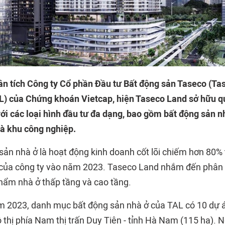
n tích Công ty Cổ phần Đầu tư Bất động sản Taseco (Ta
) của Chứng khoán Vietcap, hiện Taseco Land sở hữu q
với các loại hình đầu tư đa dạng, bao gồm bất động sản n
à khu công nghiệp.
 sản nhà ở là hoạt động kinh doanh cốt lõi chiếm hơn 80%
 của công ty vào năm 2023. Taseco Land nhắm đến phân 
hẩm nhà ở thấp tầng và cao tầng.
m 2023, danh mục bất động sản nhà ở của TAL có 10 dự á
ô thị phía Nam thị trấn Duy Tiên - tỉnh Hà Nam (115 ha). 