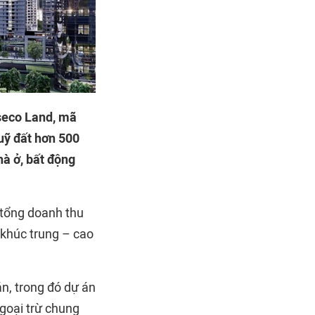
seco Land, mã
uỹ đất hơn 500
hà ở, bất động
 tổng doanh thu
khúc trung – cao
n, trong đó dự án
Ngoại trừ chung