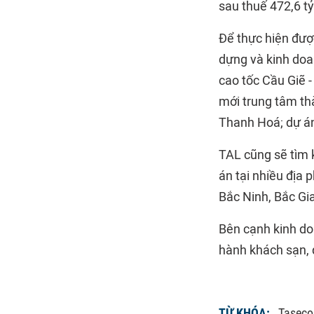
sau thuế 472,6 t
Để thực hiện đượ
dựng và kinh doa
cao tốc Cầu Giẽ -
mới trung tâm th
Thanh Hoá; dự á
TAL cũng sẽ tìm k
án tại nhiều địa
Bắc Ninh, Bắc G
Bên cạnh kinh do
hành khách sạn, 
TỪ KHÓA:
Taseco