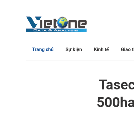
Trang chủ
Sự kiện
Kinh tế
Giao 
Tasec
500ha