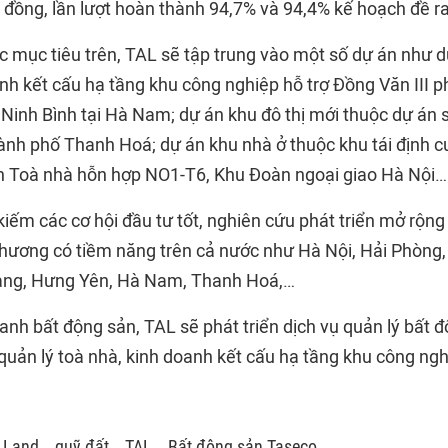
ỷ đồng, lần lượt hoàn thành 94,7% và 94,4% kế hoạch đề r
c mục tiêu trên, TAL sẽ tập trung vào một số dự án như d
nh kết cấu hạ tầng khu công nghiệp hỗ trợ Đồng Văn III 
 Ninh Bình tại Hà Nam; dự án khu đô thị mới thuộc dự án s
ành phố Thanh Hoá; dự án khu nhà ở thuộc khu tái định cư
n Toà nhà hỗn hợp NO1-T6, Khu Đoàn ngoại giao Hà Nội…
iếm các cơ hội đầu tư tốt, nghiên cứu phát triển mở rộng
 phương có tiềm năng trên cả nước như Hà Nội, Hải Phòng
iang, Hưng Yên, Hà Nam, Thanh Hoá,…
anh bất động sản, TAL sẽ phát triển dịch vụ quản lý bất 
quản lý toà nhà, kinh doanh kết cấu hạ tầng khu công ng
 Land
quỹ đất
TAL
Bất động sản Taseco