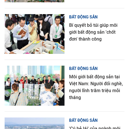
BẤT ĐỘNG SẢN
Bí quyết bỏ túi giúp môi
giới bất động sản 'chốt
đơn' thành công
BẤT ĐỘNG SẢN
Môi giới bất động sản tại
Việt Nam: Người đổi nghề,
người lĩnh trăm triệu mỗi
tháng
BẤT ĐỘNG SẢN
'Cú bẻ lái' của ngành môi