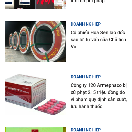
lưỡi bò phi pháp
DOANH NGHIỆP
Cổ phiếu Hoa Sen lao dốc
sau lời tự vấn của Chủ tịch
Vũ
DOANH NGHIỆP
Công ty 120 Armephaco bị
xử phạt 215 triệu đồng do
vi phạm quy định sản xuất,
lưu hành thuốc
DOANH NGHIỆP