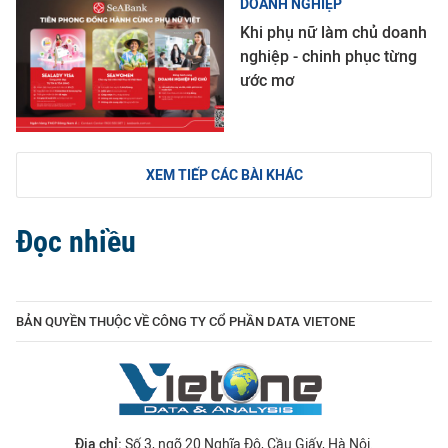
DOANH NGHIỆP
Khi phụ nữ làm chủ doanh
nghiệp - chinh phục từng
ước mơ
XEM TIẾP CÁC BÀI KHÁC
Đọc nhiều
BẢN QUYỀN THUỘC VỀ CÔNG TY CỔ PHẦN DATA VIETONE
Địa chỉ:
Số 3, ngõ 20 Nghĩa Đô, Cầu Giấy, Hà Nội.