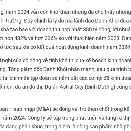
g, năm 2024 vẫn còn khó khăn nhưng đã cho thấy những t
thị trường. Đây chính là lý do mà lãnh đạo Danh Khôi đưa 
há tạo bạo với doanh thu hợp nhất 380 tỷ đồng, lợi nhuậ
ượt hơn 432% và hơn 336% so với thực hiện năm 2023. Da
ả cổ tức sau khi có kết quả hoạt động kinh doanh năm 2024
 nghi của cổ đông về tính khả thi của kế hoạch kinh doan
, Tổng giám đốc Danh Khôi nhấn mạnh, sau quá trình tái
 tài chính thì tập đoàn sẽ nắm bắt các cơ hội để kinh do
nền, dự án đô thị. Dự án Astral City (Bình Dương) cũng s
án – sáp nhập (M&A) sẽ đóng vai trò then chốt trong kế 
 năm 2024. Công ty sẽ tập trung phát triển và tung ra thị
a dạng phân khúc, trọng điểm là dòng sản phẩm nhà phố