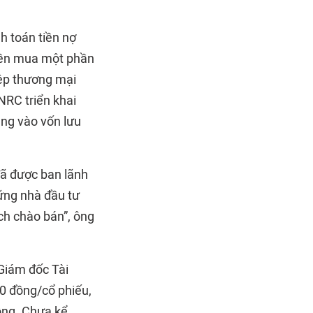
h toán tiền nợ
tiền mua một phần
iệp thương mại
NRC triển khai
ung vào vốn lưu
đã được ban lãnh
hững nhà đầu tư
ch chào bán”, ông
 Giám đốc Tài
00 đồng/cổ phiếu,
ồng. Chưa kể,