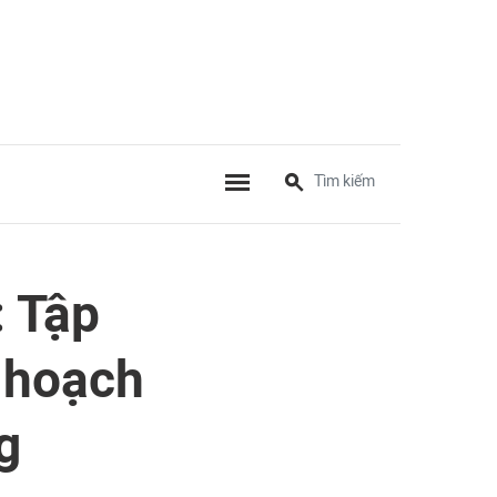
: Tập
 hoạch
g