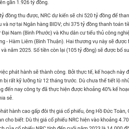
lên gần 1.926 tỷ đồng.
 tỷ đồng thu được, NRC dự kiến sẽ chi 520 tỷ đồng để than
ếu và nợ tại Ngân hàng BIDV; chi 375 tỷ đồng thanh toán 
 Đại Nam (Bình Phước) và Khu dân cư tiểu thủ công ngh
g - Hàm Liêm (Bình Thuận). Hai thương vụ này sẽ được 
 và năm 2025. Số tiền còn lại (105 tỷ đồng) sẽ được bổ s
 việc phát hành sẽ thành công. Bởi thực tế, kế hoạch này 
 bị rất kỹ lưỡng từ 12 tháng trước. Dù chưa thể tiết lộ n
g đến nay công ty đã thực hiện được khoảng 40% kế hoạ
ia sẻ.
phát hành cao gấp đôi thị giá cổ phiếu, ông Hồ Đức Toàn,
àn cho biết: Dù thị giá cổ phiếu NRC hiện vào khoảng 4.7
sách của cổ phiếu NRC tính đến cuối năm 2023 là 14.000 đ