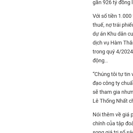
gần 926 tỷ đồng 
Với số tiền 1.000
thuế, nợ trái phi
dự án Khu dân cư
dịch vụ Hàm Thắn
trong quý 4/2024
động…
“Chúng tôi tự tin
đạo công ty chuẩn
sẽ tham gia nhưn
Lê Thống Nhất ch
Nói thêm về giá 
chính của tập đo
song giá trị sổ 