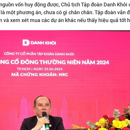
nguồn vốn huy động được, Chủ tịch Tập đoàn Danh Khôi 
là một phương án, chưa có gì chắn chắn. Tập đoàn vẫn đ
m và xem xét mua các dự án khác nếu thấy hiệu quả tốt 