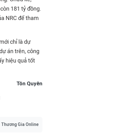
 còn 181 tỷ đồng.
 của NRC để tham
ới chỉ là dự
dự án trên, công
y hiệu quả tốt
Tôn Quyên
C
Thương Gia Online