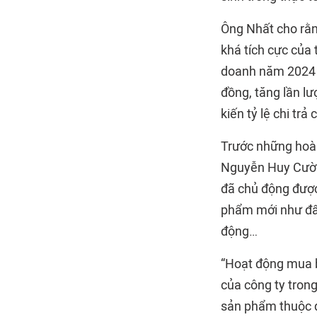
Ông Nhất cho rằn
khá tích cực của 
doanh năm 2024 k
đồng, tăng lần l
kiến tỷ lệ chi tr
Trước những hoài
Nguyễn Huy Cường
đã chủ động được
phẩm mới như đất 
động…
“Hoạt động mua b
của công ty trong
sản phẩm thuộc đ