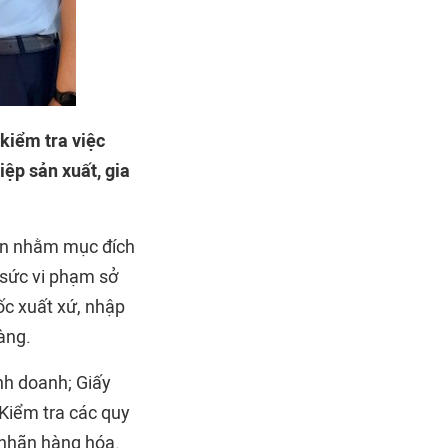
kiểm tra việc
ệp sản xuất, gia
iện nhằm mục đích
 sức vi phạm sở
ốc xuất xứ, nhập
àng.
nh doanh; Giấy
 Kiểm tra các quy
, nhãn hàng hóa.