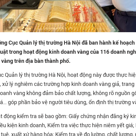
ởng Cục Quản lý thị trường Hà Nội đã ban hành kế hoạch 
uật trong hoạt động kinh doanh vàng của 116 doanh nghi
 vàng trên địa bàn thành phố.
c Quản lý thị trường Hà Nội, hoạt động này được thực h
n, xử lý nghiêm các trường hợp kinh doanh vàng giả, trang
h doanh vàng không đảm bảo chất lượng, không rõ nguồn g
iá… góp phần bảo vệ người tiêu dùng, ổn định thị trường v
t động kiểm tra sẽ bao gồm: Giấy chứng nhận đăng ký ki
u kiện kinh doanh, Kiểm tra việc thực hiện niêm yết giá;
í tuệ, xuất xứ hàng hóa; Kiểm tra về đo lường, chất lượng