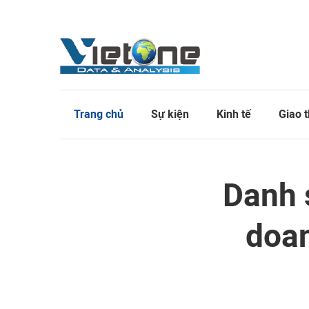
Trang chủ
Sự kiện
Kinh tế
Giao 
Danh 
doan