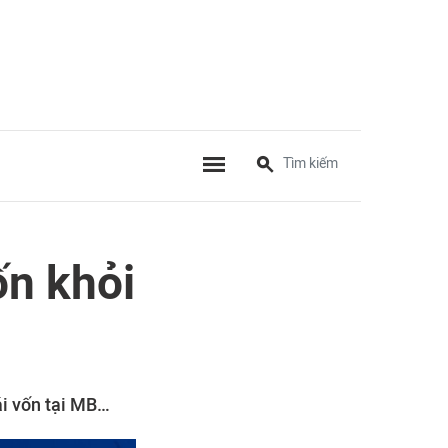
ốn khỏi
ái vốn tại MB…