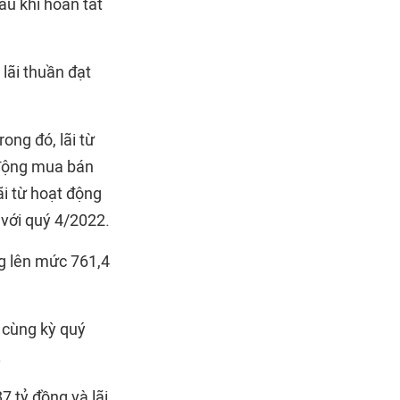
au khi hoàn tất
lãi thuần đạt
ong đó, lãi từ
t động mua bán
ãi từ hoạt động
 với quý 4/2022.
ng lên mức 761,4
i cùng kỳ quý
.
7 tỷ đồng và lãi