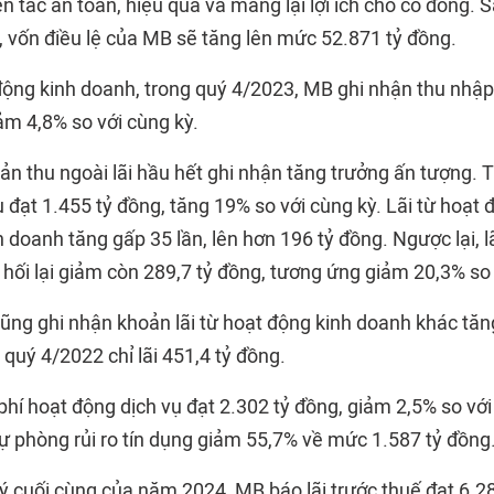
 tắc an toàn, hiệu quả và mang lại lợi ích cho cổ đông. S
, vốn điều lệ của MB sẽ tăng lên mức 52.871 tỷ đồng.
động kinh doanh, trong quý 4/2023, MB ghi nhận thu nhập 
ảm 4,8% so với cùng kỳ.
ản thu ngoài lãi hầu hết ghi nhận tăng trưởng ấn tượng. Tr
ụ đạt 1.455 tỷ đồng, tăng 19% so với cùng kỳ. Lãi từ hoạ
doanh tăng gấp 35 lần, lên hơn 196 tỷ đồng. Ngược lại, l
 hối lại giảm còn 289,7 tỷ đồng, tương ứng giảm 20,3% so
cũng ghi nhận khoản lãi từ hoạt động kinh doanh khác tă
i quý 4/2022 chỉ lãi 451,4 tỷ đồng.
phí hoạt động dịch vụ đạt 2.302 tỷ đồng, giảm 2,5% so vớ
dự phòng rủi ro tín dụng giảm 55,7% về mức 1.587 tỷ đồng
ý cuối cùng của năm 2024, MB báo lãi trước thuế đạt 6.28