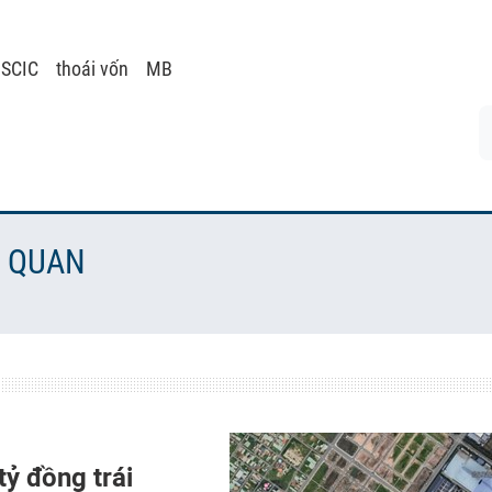
 SCIC
thoái vốn
MB
N QUAN
ỷ đồng trái