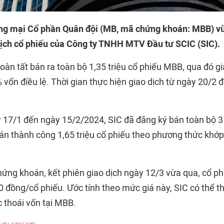
g mại Cổ phần Quân đội (MB, mã chứng khoán: MBB) vừ
dịch cổ phiếu của Công ty TNHH MTV Đầu tư SCIC (SIC).
oàn tất bán ra toàn bộ 1,35 triệu cổ phiếu MBB, qua đó g
vốn điều lệ. Thời gian thực hiện giao dịch từ ngày 20/2 
y 17/1 đến ngày 15/2/2024, SIC đã đăng ký bán toàn bộ 3 
n thành công 1,65 triệu cổ phiếu theo phương thức khớp
chứng khoán, kết phiên giao dịch ngày 12/3 vừa qua, cổ 
 đồng/cổ phiếu. Ước tính theo mức giá này, SIC có thể t
c thoái vốn tại MBB.