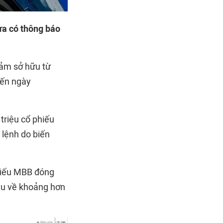
a có thông báo
iảm sở hữu từ
đến ngày
triệu cổ phiếu
 lệnh do biến
phiếu MBB đóng
hu về khoảng hơn