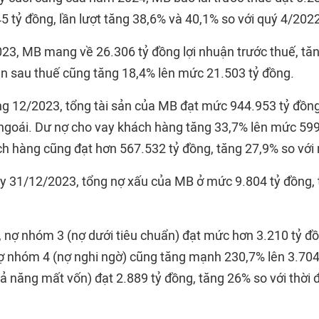
5 tỷ đồng, lần lượt tăng 38,6% và 40,1% so với quý 4/202
23, MB mang về 26.306 tỷ đồng lợi nhuận trước thuế, tăn
ận sau thuế cũng tăng 18,4% lên mức 21.503 tỷ đồng.
ng 12/2023, tổng tài sản của MB đạt mức 944.953 tỷ đồng
ngoái. Dư nợ cho vay khách hàng tăng 33,7% lên mức 599
ch hàng cũng đạt hơn 567.532 tỷ đồng, tăng 27,9% so với
ày 31/12/2023, tổng nợ xấu của MB ở mức 9.804 tỷ đồng, 
, nợ nhóm 3 (nợ dưới tiêu chuẩn) đạt mức hơn 3.210 tỷ đ
Nợ nhóm 4 (nợ nghi ngờ) cũng tăng mạnh 230,7% lên 3.704
ả năng mất vốn) đạt 2.889 tỷ đồng, tăng 26% so với thời