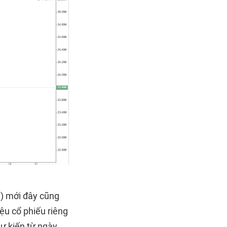
C) mới đây cũng
ệu cổ phiếu riêng
dự kiến từ ngày