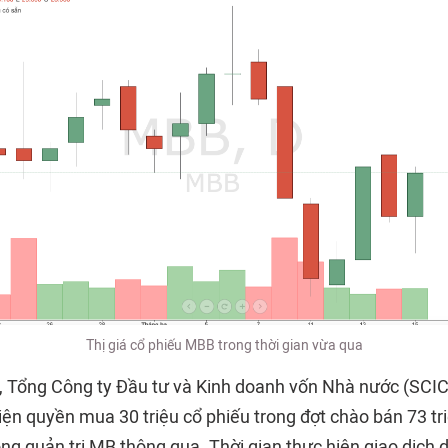
Thị giá cổ phiếu MBB trong thời gian vừa qua
i, Tổng Công ty Đầu tư và Kinh doanh vốn Nhà nước (SCI
ện quyền mua 30 triệu cổ phiếu trong đợt chào bán 73 tri
ng quản trị MB thông qua. Thời gian thực hiện giao dịch 