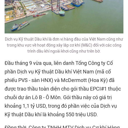
Dịch vụ Kỹ thuật Dầu khí là đơn vị hàng đầu của Việt Nam cũng như
trong khu vực về hoạt động xây lắp cơ khí (M&C) đối với các công
trình dầu khí ngoài khơi cũng như trên bờ.
Đầu tháng 9 vừa qua, liên danh Tổng Công ty Cổ
phần Dịch vụ Kỹ thuật Dầu khí Việt Nam (mã cổ
phiếu PVS - sàn HNX) và McDermott (Hoa Kỳ) đã
được trao thầu toàn diện cho gói thầu EPCI#1 thuộc
chuỗi dự án Lô B - Ô Môn. Gói thầu này có giá trị
khoảng 1,1 tỷ USD, trong đó phần việc của Dịch vụ
Kỹ thuật Dầu khí là khoảng 550 triệu USD.
Đồng thời, Công ty TNHH MTV Dịch vụ Cơ khí Hàng