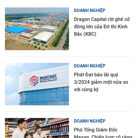
DOANH NGHIỆP
Dragon Capital rời ghế cổ
đông lớn của Đô thị Kinh
Bắc (KBC)
DOANH NGHIỆP
Phát Đạt báo lãi quý
3/2024 giảm một nửa so
với cùng kỳ
DOANH NGHIỆP
Phó Tổng Giám Đốc
Masan: Chiến lược rõ ràng