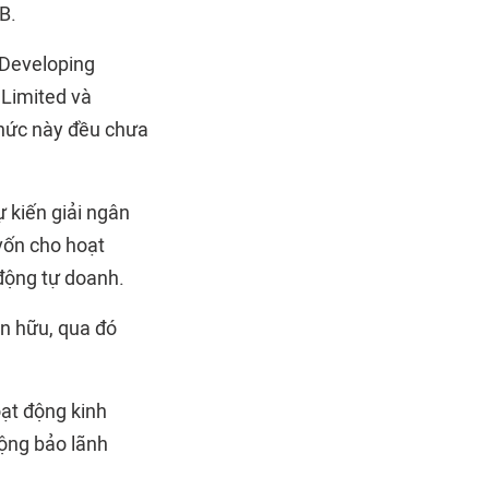
B.
 Developing
 Limited và
chức này đều chưa
 kiến giải ngân
vốn cho hoạt
động tự doanh.
ện hữu, qua đó
ạt động kinh
động bảo lãnh