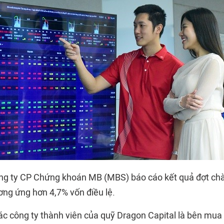
ông ty CP Chứng khoán MB (
MBS
) báo cáo kết quả đợt ch
ương ứng hơn 4,7% vốn điều lệ.
c công ty thành viên của quỹ Dragon Capital là bên mua 