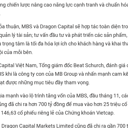
rong chiến lược nâng cao năng lực cạnh tranh và chuẩn hó
.
ỏa thuận, MBS và Dragon Capital sẽ hợp tác toàn diện tro
 quản lý tài sản; tư vấn đầu tư và phát triển các sản phẩm,
 trọng tâm là tối đa hóa lợi ích cho khách hàng và khai t
ội của mỗi bên.
Capital Việt Nam, Tổng giám đốc Beat Schurch, đánh giá
BS khi là công ty con của MB Group và nhấn mạnh cam kế
đạt được những mục tiêu đầy tham vọng.
ia mạnh vào lộ trình tăng vốn của MBS, đầu tháng 11, c
ũng đã chi ra hơn 700 tỷ đồng để mua vào hơn 25 triệu cổ
ẻ 146,63 cổ phiếu riêng lẻ của Chứng khoán Vietcap.
 Dragon Capital Markets Limited cũng đã chi ra gần 700 