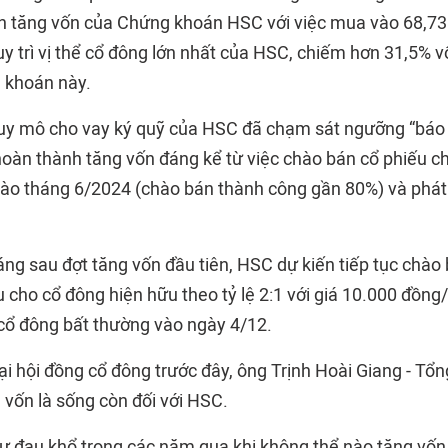
h tăng vốn của Chứng khoán HSC với việc mua vào 68,73 t
uy trì vị thể cổ đông lớn nhất của HSC, chiếm hơn 31,5% v
 khoán này.
uy mô cho vay ký quỹ của HSC đã chạm sát ngưỡng “báo 
hoàn thành tăng vốn đáng kể từ việc chào bán cổ phiếu c
1 vào tháng 6/2024 (chào bán thành công gần 80%) và phá
háng sau đợt tăng vốn đầu tiên, HSC dự kiến tiếp tục chà
u cho cổ đông hiện hữu theo tỷ lệ 2:1 với giá 10.000 đồng/
 cổ đông bất thường vào ngày 4/12.
ại hội đồng cổ đông trước đây, ông Trịnh Hoài Giang - T
 vốn là sống còn đối với HSC.
sự đau khổ trong các năm qua khi không thể nào tăng vốn 