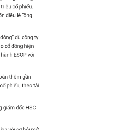
riệu cổ phiếu.
ốn điều lệ “ông
động” dù công ty
ho cổ đông hiện
t hành ESOP với
o bán thêm gần
cổ phiếu, theo tài
ổng giám đốc HSC
kịp với cơ hội mở