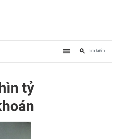
hìn tỷ
khoán