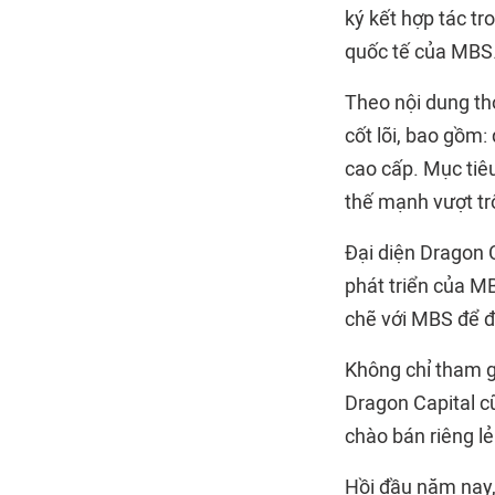
ký kết hợp tác t
quốc tế của MBS
Theo nội dung th
cốt lõi, bao gồm:
cao cấp. Mục tiêu
thế mạnh vượt tr
Đại diện Dragon 
phát triển của M
chẽ với MBS để 
Không chỉ tham g
Dragon Capital c
chào bán riêng l
Hồi đầu năm nay,