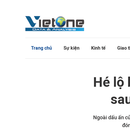
Trang chủ
Sự kiện
Kinh tế
Giao 
Hé lộ
sau
Ngoài dấu ấn c
đón