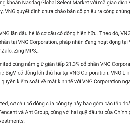
hứng khoán Nasdaq Global Select Market với mã giao dịch 
, VNG quyết định chưa chào bán cổ phiếu ra công chúng,
 VNG lần đầu hé lộ cơ cấu cổ đông hiện hữu. Theo đó, VN
 phần tại VNG Corporation, pháp nhân đang hoạt động tại
 Zalo, Zing MP3,…
mited cũng nắm giữ gián tiếp 21,3% cổ phần VNG Corpora
ệ BigV, cổ đông lớn thứ hai tại VNG Corporation. VNG Lim
ó quyền kiểm soát về mặt kinh tế với VNG Corporation nga
ted, cơ cấu cổ đông của công ty này bao gồm các tập đoà
encent và Ant Group, cùng với hai quỹ đầu tư của Chính 
nvestments.