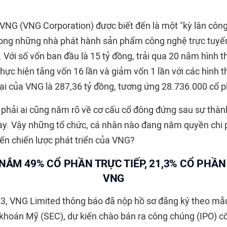
VNG (VNG Corporation) được biết đến là một "kỳ lân công
rong những nhà phát hành sản phẩm công nghệ trực tuyế
Với số vốn ban đầu là 15 tỷ đồng, trải qua 20 năm hình t
 thực hiện tăng vốn 16 lần và giảm vốn 1 lần với các hình 
 tại của VNG là 287,36 tỷ đồng, tương ứng 28.736.000 cổ 
 phải ai cũng nắm rõ về cơ cấu cổ đông đứng sau sự thàn
ày. Vậy những tổ chức, cá nhân nào đang nắm quyền chi 
đến chiến lược phát triển của VNG?
NẮM 49% CỔ PHẦN TRỰC TIẾP, 21,3% CỔ PHẦN 
VNG
3, VNG Limited thông báo đã nộp hồ sơ đăng ký theo mẫu
khoán Mỹ (SEC), dự kiến chào bán ra công chúng (IPO) c