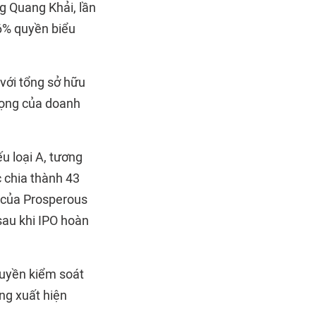
g Quang Khải, lần
 6% quyền biểu
với tổng sở hữu
trọng của doanh
ếu loại A, tương
 chia thành 43
u của Prosperous
sau khi IPO hoàn
quyền kiểm soát
ừng xuất hiện