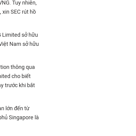
VNG. Tuy nhiên,
 xin SEC rút hồ
G Limited sở hữu
 Việt Nam sở hữu
tion thông qua
ited cho biết
y trước khi bắt
n lớn đến từ
phủ Singapore là