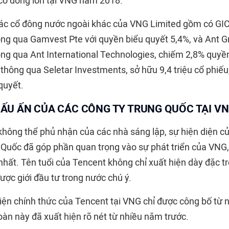
cổ đông lớn tại VNG năm 2018.
ác cổ đông nước ngoài khác của VNG Limited gồm có GIC
hông qua Gamvest Pte với quyền biểu quyết 5,4%, và Ant 
hông qua Ant International Technologies, chiếm 2,8% quyề
thông qua Seletar Investments, sở hữu 9,4 triệu cổ phiế
quyết.
ẤU ẤN CỦA CÁC CÔNG TY TRUNG QUỐC TẠI V
 không thể phủ nhận của các nhà sáng lập, sự hiện diện c
Quốc đã góp phần quan trọng vào sự phát triển của VNG,
nhất. Tên tuổi của Tencent không chỉ xuất hiện dày đặc t
ược giới đầu tư trong nước chú ý.
iện chính thức của Tencent tại VNG chỉ được công bố từ
oàn này đã xuất hiện rõ nét từ nhiều năm trước.