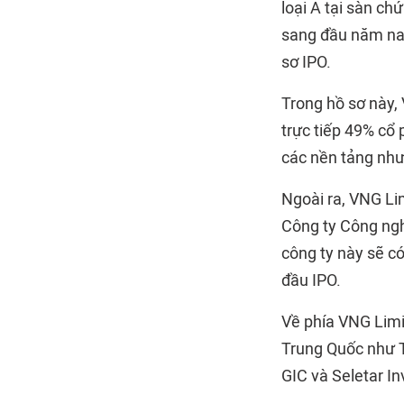
loại A tại sàn c
sang đầu năm nay
sơ IPO.
Trong hồ sơ này,
trực tiếp 49% cổ
các nền tảng như
Ngoài ra, VNG Li
Công ty Công ngh
công ty này sẽ c
đầu IPO.
Về phía VNG Limi
Trung Quốc như T
GIC và Seletar I