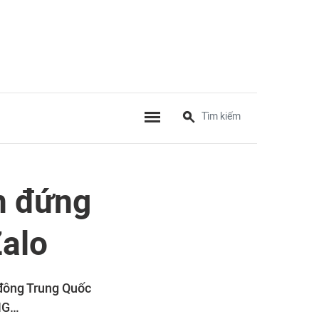
n đứng
Zalo
đông Trung Quốc
VNG…