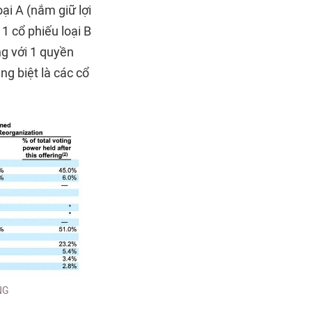
ại A (nắm giữ lợi
 1 cổ phiếu loại B
ng với 1 quyền
ng biệt là các cổ
NG