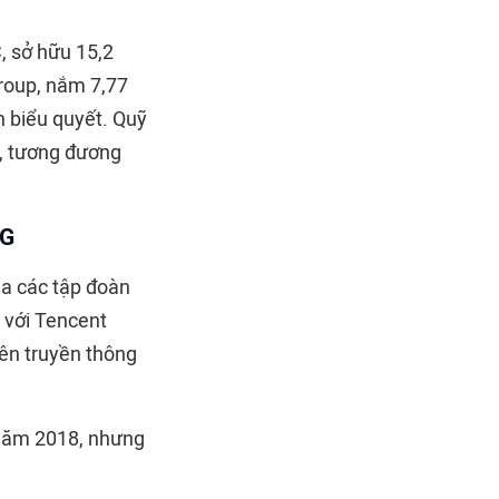
, sở hữu 15,2
Group, nắm 7,77
n biểu quyết. Quỹ
u, tương đương
NG
ủa các tập đoàn
 với Tencent
rên truyền thông
 năm 2018, nhưng