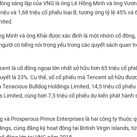
 đông sáng lập của VNG là ông Lê Hồng Minh và ông Vươn
triệu và 1,68 triệu cổ phiếu loại B, tương ứng tỷ lệ 45% và
mited.
ông Minh và ông Khải được xác định là một nhóm cổ đông, 
người có tiếng nói trọng yếu trong các quyết sách quan 
cent là cổ đông ngoại lớn nhất sở hữu hơn 65 triệu cổ phi
uyết là 23%. Cụ thể, số cổ phiếu mà Tencent sở hữu được
a Tenacious Bulldog Holdings Limited, 14,5 triệu cổ phiế
s Limited, cùng hơn 7,5 triệu cổ phiếu dự kiến phát hành 
g và Prosperous Prince Enterprises là hai công ty thuộc 
ngs, cùng đăng ký hoạt động tại British Virgin Islands, t