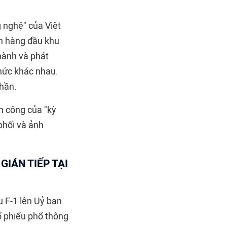
 nghệ" của Việt
n hàng đầu khu
hành và phát
thức khác nhau.
phần.
h công của "kỳ
phối và ảnh
GIÁN TIẾP TẠI
 F-1 lên Uỷ ban
ổ phiếu phổ thông