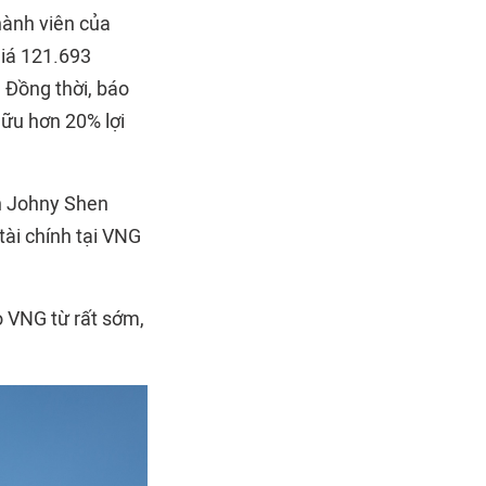
hành viên của
iá 121.693
 Đồng thời, báo
ữu hơn 20% lợi
ên Johny Shen
tài chính tại VNG
o VNG từ rất sớm,