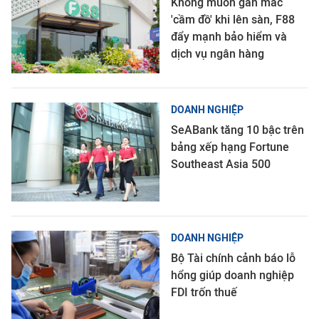
Không muốn gắn mác
'cầm đồ' khi lên sàn, F88
đẩy mạnh bảo hiểm và
dịch vụ ngân hàng
DOANH NGHIỆP
SeABank tăng 10 bậc trên
bảng xếp hạng Fortune
Southeast Asia 500
DOANH NGHIỆP
Bộ Tài chính cảnh báo lỗ
hổng giúp doanh nghiệp
FDI trốn thuế