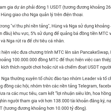
am gia dự án phải đóng 1 USDT (tương đương khoảng 26.
 Hùng giao cho Nga quản lý trên điện thoại.
 trong "ví thu phí nền tảng", Hùng và Nga sử dụng khoảng
n đầu) khu vực, 5% sử dụng để quảng bá đồng tiền MTC và
và Nga rút ra để chi tiêu cá nhân.
ực hiện việc đưa chương trình MTC lên sàn PancakeSwap, H
hoảng 100.000.000 đồng MTC để thực hiện việc can thiệp
 để kích thích người chơi hoặc rút và chiếm đoạt USDT ngườ
 Nga thường xuyên tổ chức đào tạo nhóm Leader và tổ c
g đồng các hội, nhóm trên các nền tảng Telegram, faceb
ưa ra các mục tiêu, cam kết “lợi nhuận siêu lớn, hoa hồng 
hìn người tham gia với hơn 138.000 tài khoản đăng ký, nạ
 (tương đương khoảng hơn 10.000 tỷ đồng).