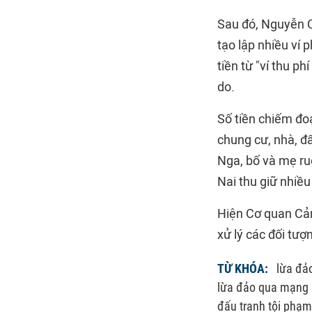
Sau đó, Nguyễn Q
tạo lập nhiều ví
tiền từ "ví thu 
do.
Số tiền chiếm đo
chung cư, nhà, đấ
Nga, bố và mẹ ru
Nai thu giữ nhiều
Hiện Cơ quan Cảnh
xử lý các đối tượ
TỪ KHÓA:
lừa đảo
lừa đảo qua mạng
đấu tranh tội phạ