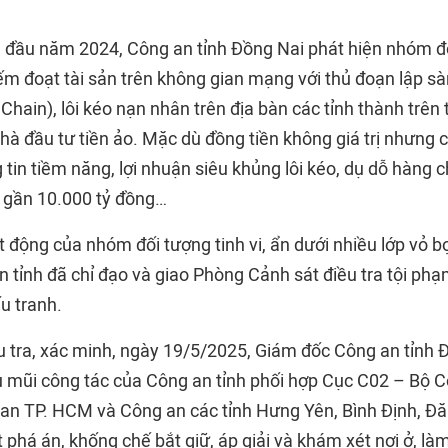
 đầu năm 2024, Công an tỉnh Đồng Nai phát hiện nhóm đ
m đoạt tài sản trên không gian mạng với thủ đoạn lập sàn
Chain), lôi kéo nạn nhân trên địa bàn các tỉnh thành trê
à nhà đầu tư tiền ảo. Mặc dù đồng tiền không giá trị nhưng 
tin tiềm năng, lợi nhuận siêu khủng lôi kéo, dụ dỗ hàng 
n gần 10.000 tỷ đồng…
 động của nhóm đối tượng tinh vi, ẩn dưới nhiều lớp vỏ bọ
tỉnh đã chỉ đạo và giao Phòng Cảnh sát điều tra tội phạm
u tranh.
ều tra, xác minh, ngày 19/5/2025, Giám đốc Công an tỉnh 
ều mũi công tác của Công an tỉnh phối hợp Cục C02 – Bộ 
 an TP. HCM và Công an các tỉnh Hưng Yên, Bình Định, Đăk
t phá án, khống chế bắt giữ, áp giải và khám xét nơi ở, là