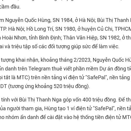
 cầm đầu.
m Nguyễn Quốc Hùng, SN 1984, ở Hà Nội; Bùi Thị Thanh 
 TP. Hà Nội; Hồ Long Trí, SN 1980, ở huyện Củ Chi, TPHC
 Hoài Nhơn, tỉnh Bình Định; Thân Văn Hiệp, SN 1982, ở t
i và triệu tập số các đối tượng giúp sức để làm việc.
 tượng khai nhận, khoảng tháng 2/2023, Nguyễn Quốc Hùn
n danh trên Telegram thuê viết phần mềm Dự án đồng ti
i tắt là MTC) trên nền tảng ví điện tử "SafePal", nền tản
SDT (tương ứng khoảng 520 triệu đồng).
tính với Bùi Thị Thanh Nga góp vốn 400 triệu đồng. Để th
ủa người tham gia, Hùng tạo 1 ví điện tử "SafePal", nền 
o nhóm ẩn danh để cài đặt vào hệ thống tiền điện tử MTC 