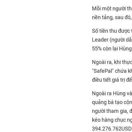
Mỗi một người th
nền tảng, sau đó,
Số tiền thu được
Leader (người dẫ
55% còn lại Hùng 
Ngoài ra, khi th
"SafePal" chứa k
điều tiết giá trị
Ngoài ra Hùng và
quảng bá tạo cộn
người tham gia, đ
kéo hàng chục ng
394.276.762USDT