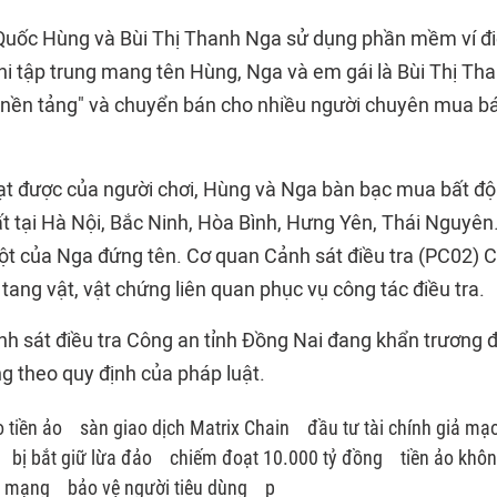
uốc Hùng và Bùi Thị Thanh Nga sử dụng phần mềm ví điệ
 phi tập trung mang tên Hùng, Nga và em gái là Bùi Thị T
phí nền tảng" và chuyển bán cho nhiều người chuyên mua 
ạt được của người chơi, Hùng và Nga bàn bạc mua bất đ
t tại Hà Nội, Bắc Ninh, Hòa Bình, Hưng Yên, Thái Nguyên…
ột của Nga đứng tên. Cơ quan Cảnh sát điều tra (PC02) 
 tang vật, vật chứng liên quan phục vụ công tác điều tra.
 sát điều tra Công an tỉnh Đồng Nai đang khẩn trương điề
ng theo quy định của pháp luật.
 tiền ảo
sàn giao dịch Matrix Chain
đầu tư tài chính giả mạ
bị bắt giữ lừa đảo
chiếm đoạt 10.000 tỷ đồng
tiền ảo không
m mạng
bảo vệ người tiêu dùng
p