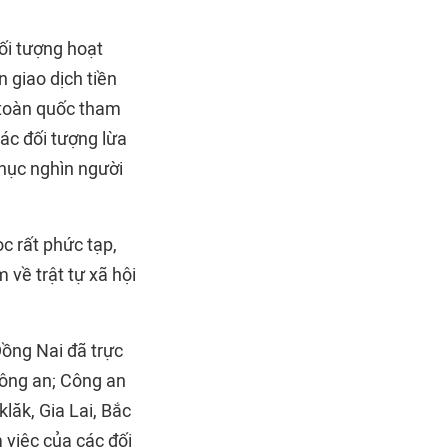
ối tượng hoạt
 giao dịch tiền
n toàn quốc tham
các đối tượng lừa
chục nghìn người
c rất phức tạp,
 về trật tự xã hội
Đồng Nai đã trực
Công an; Công an
lăk, Gia Lai, Bắc
m việc của các đối