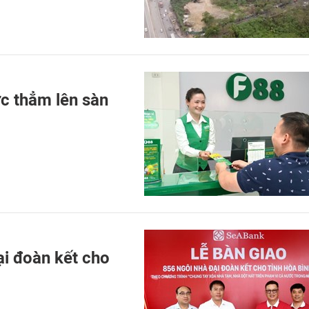
c thẳm lên sàn
i đoàn kết cho