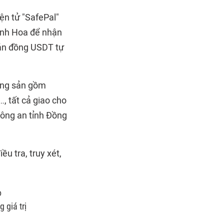
n tử "SafePal"
hanh Hoa để nhận
bán đồng USDT tự
ộng sản gồm
, tất cả giao cho
Công an tỉnh Đồng
u tra, truy xét,
o
 giá trị