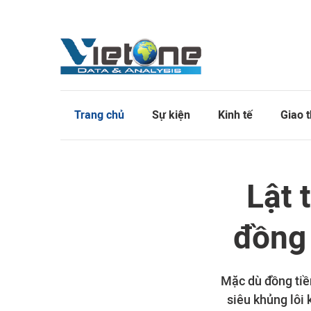
Trang chủ
Sự kiện
Kinh tế
Giao 
Lật 
đồng 
Mặc dù đồng tiền
siêu khủng lôi 