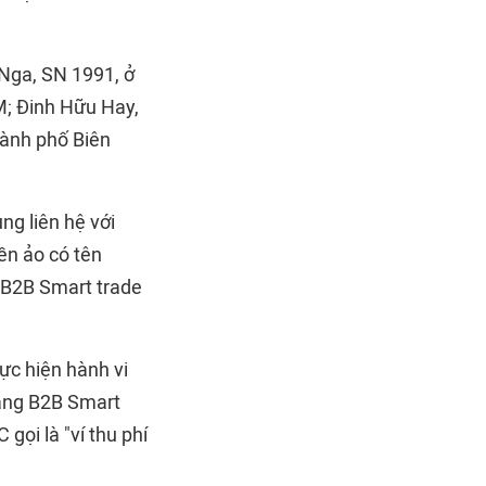
Nga, SN 1991, ở
M; Đinh Hữu Hay,
hành phố Biên
g liên hệ với
ền ảo có tên
g B2B Smart trade
ực hiện hành vi
tảng B2B Smart
gọi là "ví thu phí