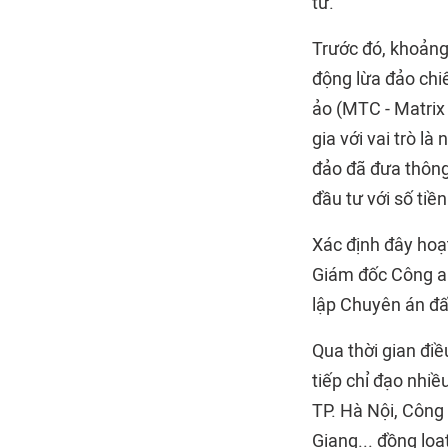
tư.
Trước đó, khoảng
động lừa đảo chiế
ảo (MTC - Matrix 
gia với vai trò l
đảo đã đưa thông 
đầu tư với số tiề
Xác định đây hoạt
Giám đốc Công an 
lập Chuyên án đấ
Qua thời gian đi
tiếp chỉ đạo nhi
TP. Hà Nội, Công
Giang... đồng loạ