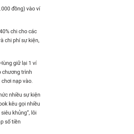
000 đồng) vào ví
 40% chi cho các
 chi phí sự kiện,
ùng giữ lại 1 ví
 chương trình
i chơi nạp vào.
hức nhiều sự kiện
ook kêu gọi nhiều
siêu khủng”, lôi
p số tiền