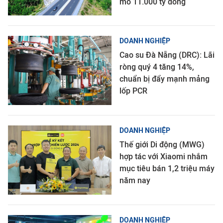
mô 11.000 tỷ đồng
DOANH NGHIỆP
Cao su Đà Nẵng (DRC): Lãi
ròng quý 4 tăng 14%,
chuẩn bị đẩy mạnh mảng
lốp PCR
DOANH NGHIỆP
Thế giới Di động (MWG)
hợp tác với Xiaomi nhắm
mục tiêu bán 1,2 triệu máy
năm nay
DOANH NGHIỆP